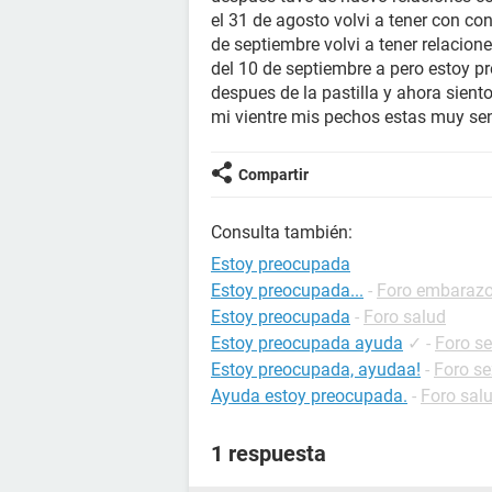
el 31 de agosto volvi a tener con c
de septiembre volvi a tener relacio
del 10 de septiembre a pero estoy 
despues de la pastilla y ahora sient
mi vientre mis pechos estas muy se
Compartir
Consulta también:
Estoy preocupada
Estoy preocupada...
-
Foro embaraz
Estoy preocupada
-
Foro salud
Estoy preocupada ayuda
✓
-
Foro s
Estoy preocupada, ayudaa!
-
Foro se
Ayuda estoy preocupada.
-
Foro sal
1 respuesta