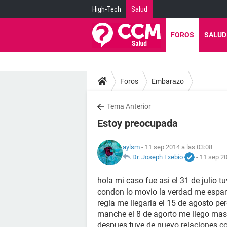
High-Tech
Salud
FOROS
SALUD
Foros
Embarazo
Tema Anterior
Estoy preocupada
aylsm
- 11 sep 2014 a las 03:08
Dr. Joseph Exebio
-
11 sep 20
hola mi caso fue asi el 31 de julio 
condon lo movio la verdad me espant
regla me llegaria el 15 de agosto pe
manche el 8 de agorto me llego mas 
despues tuve de nuevo relaciones c