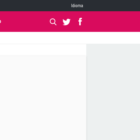
Idioma
O