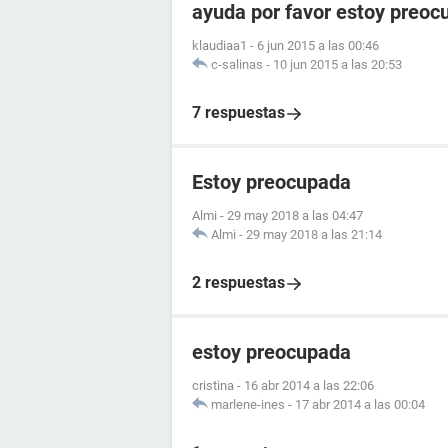
ayuda por favor estoy preoc
klaudiaa1
-
6 jun 2015 a las 00:46
c-salinas
-
10 jun 2015 a las 20:53
7 respuestas
Estoy preocupada
Almi
-
29 may 2018 a las 04:47
Almi
-
29 may 2018 a las 21:14
2 respuestas
estoy preocupada
cristina
-
16 abr 2014 a las 22:06
marlene-ines
-
17 abr 2014 a las 00:04