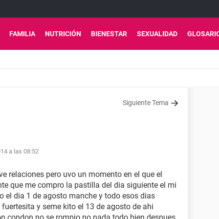
FAMILIA
NUTRICIÓN
BIENESTAR
SEXUALIDAD
GLOSARI
Siguiente Tema
14 a las 08:52
tuve relaciones pero uvo un momento en el que el
e que me compro la pastilla del dia siguiente el mi
ro el dia 1 de agosto manche y todo esos dias
fuertesita y seme kito el 13 de agosto de ahi
on condon no se rompio no nada todo bien despues