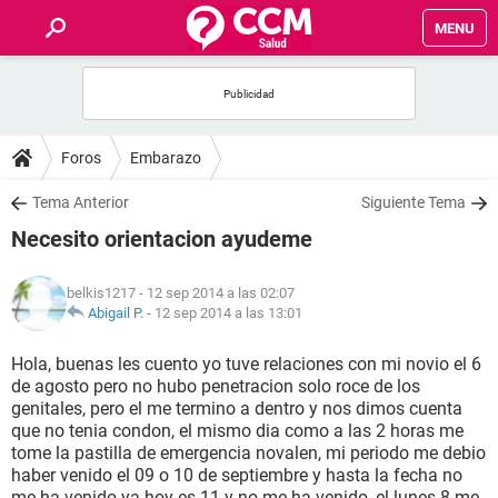
MENU
INICIO
FOROS
Foros
Embarazo
SALUD
Tema Anterior
Siguiente Tema
Necesito orientacion ayudeme
FAMILIA
belkis1217
- 12 sep 2014 a las 02:07
NUTRICIÓN
Abigail P.
-
12 sep 2014 a las 13:01
Hola, buenas les cuento yo tuve relaciones con mi novio el 6
BIENESTAR
de agosto pero no hubo penetracion solo roce de los
genitales, pero el me termino a dentro y nos dimos cuenta
SEXUALIDAD
que no tenia condon, el mismo dia como a las 2 horas me
tome la pastilla de emergencia novalen, mi periodo me debio
haber venido el 09 o 10 de septiembre y hasta la fecha no
GLOSARIO
me ha venido ya hoy es 11 y no me ha venido, el lunes 8 me