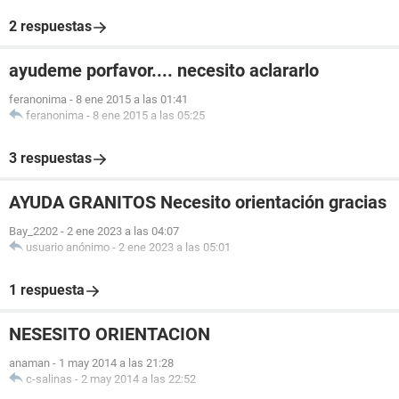
2 respuestas
ayudeme porfavor.... necesito aclararlo
feranonima
-
8 ene 2015 a las 01:41
feranonima
-
8 ene 2015 a las 05:25
3 respuestas
AYUDA GRANITOS Necesito orientación gracias
Bay_2202
-
2 ene 2023 a las 04:07
usuario anónimo
-
2 ene 2023 a las 05:01
1 respuesta
NESESITO ORIENTACION
anaman
-
1 may 2014 a las 21:28
c-salinas
-
2 may 2014 a las 22:52