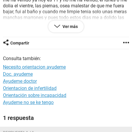
dolia el vientre, las piernas, osea malestar de que me fuera
bajar, fui al baño y cuando me limpie tenia solo unas meras
manchas marrones y pues todo estos dias me a dolido las
caderas las piernas, los senos, y desde hoy 11 me a
Ver más
empezado a dolor la cabeza no se que hacer las pastillas
generan retraso o puedo estar embarazada, que puedo saber
para salir de dudas ayudeme estoy desesperada, orienteme
Compartir
a ver q puedo hacer para salir de dudas por favor
Consulta también:
Necesito orientacion ayudeme
Doc. ayudeme
Ayudeme doctor
Orientacion de infertilidad
Orientación sobre incapacidad
Ayudeme no se ke tengo
1 respuesta