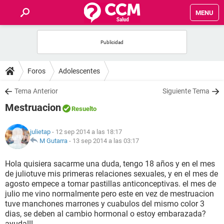
MENU
INICIO
FOROS
Foros
Adolescentes
SALUD
Tema Anterior
Siguiente Tema
Mestruacion
Resuelto
FAMILIA
julietap
- 12 sep 2014 a las 18:17
NUTRICIÓN
M Gutarra
-
13 sep 2014 a las 03:17
Hola quisiera sacarme una duda, tengo 18 años y en el mes
BIENESTAR
de juliotuve mis primeras relaciones sexuales, y en el mes de
agosto empece a tomar pastillas anticonceptivas. el mes de
SEXUALIDAD
julio me vino normalmente pero este en vez de mestruacion
tuve manchones marrones y cuabulos del mismo color 3
dias, se deben al cambio hormonal o estoy embarazada?
GLOSARIO
ayuda!!!