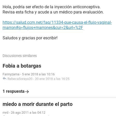
Hola, podría ser efecto de la inyección anticonceptiva.
Revisa esta ficha y acude a un médico para evaluación.
https://salud.ccm.net/faq/11334-que-causa-el-flujo-vaginal-
marron#q=flujos+marrones&cur=2&url=%2F
Saludos y gracias por escribir!
Discusiones similares
Fobia a botargas
Fannyzama
-
5 ene 2018 a las 10:16
RebecaSoraya20
-
20 ene 2018 a las 16:25
1 respuesta
miedo a morir durante el parto
mrd
-
26 ago 2011 a las 04:12