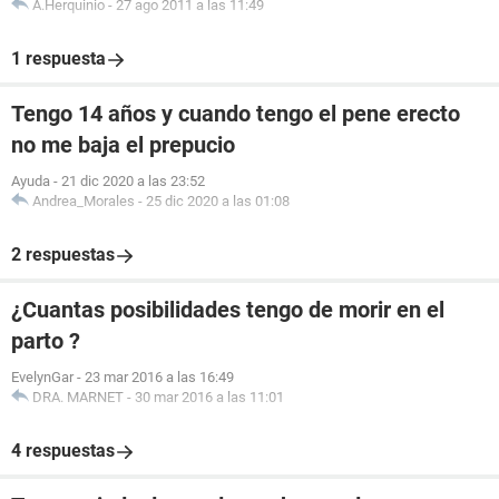
A.Herquinio
-
27 ago 2011 a las 11:49
1 respuesta
Tengo 14 años y cuando tengo el pene erecto
no me baja el prepucio
Ayuda
-
21 dic 2020 a las 23:52
Andrea_Morales
-
25 dic 2020 a las 01:08
2 respuestas
¿Cuantas posibilidades tengo de morir en el
parto ?
EvelynGar
-
23 mar 2016 a las 16:49
DRA. MARNET
-
30 mar 2016 a las 11:01
4 respuestas