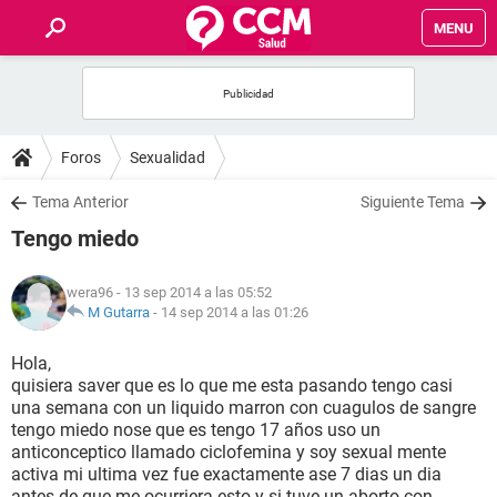
MENU
INICIO
FOROS
Foros
Sexualidad
SALUD
Tema Anterior
Siguiente Tema
Tengo miedo
FAMILIA
wera96
- 13 sep 2014 a las 05:52
NUTRICIÓN
M Gutarra
-
14 sep 2014 a las 01:26
Hola,
BIENESTAR
quisiera saver que es lo que me esta pasando tengo casi
una semana con un liquido marron con cuagulos de sangre
SEXUALIDAD
tengo miedo nose que es tengo 17 años uso un
anticonceptico llamado ciclofemina y soy sexual mente
activa mi ultima vez fue exactamente ase 7 dias un dia
GLOSARIO
antes de que me ocurriera esto y si tuve un aborto con