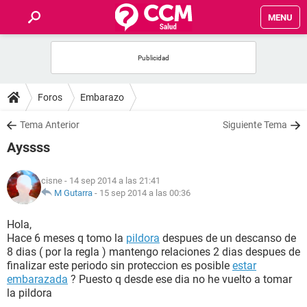
MENU
INICIO
FOROS
Foros
Embarazo
SALUD
Tema Anterior
Siguiente Tema
Ayssss
FAMILIA
cisne
- 14 sep 2014 a las 21:41
NUTRICIÓN
M Gutarra
-
15 sep 2014 a las 00:36
Hola,
BIENESTAR
Hace 6 meses q tomo la
pildora
despues de un descanso de
8 dias ( por la regla ) mantengo relaciones 2 dias despues de
SEXUALIDAD
finalizar este periodo sin proteccion es posible
estar
embarazada
? Puesto q desde ese dia no he vuelto a tomar
la pildora
GLOSARIO