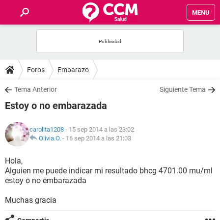
MENU
INICIO
FOROS
Foros
Embarazo
SALUD
Tema Anterior
Siguiente Tema
Estoy o no embarazada
FAMILIA
carolita1208
- 15 sep 2014 a las 23:02
NUTRICIÓN
Olivia.O.
-
16 sep 2014 a las 21:03
Hola,
BIENESTAR
Alguien me puede indicar mi resultado bhcg 4701.00 mu/ml
estoy o no embarazada
SEXUALIDAD
Muchas gracia
GLOSARIO