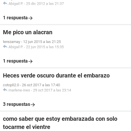
Abigail P.
-
25 dic 2012 a las 21:37
1 respuesta
Me pico un alacran
terezamay
-
12 jun 2015 a las 21:25
Abigail P.
-
22 jun 2015 a las 15:35
1 respuesta
Heces verde oscuro durante el embarazo
cotopli2.0
-
26 oct 2017 a las 17:40
marlene-ines
-
29 oct 2017 a las 23:14
3 respuestas
como saber que estoy embarazada con solo
tocarme el vientre