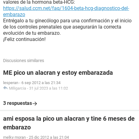
valores de la hormona beta-HCG:
https://salud.ccm.net/faq/1604-beta-hcg-diagnostico-del-
embarazo
Entrégalo a tu ginecólogo para una confirmación y el inicio
de los controles prenatales que asegurarán la correcta
evolución de tu embarazo.
¡Feliz continuación!
Discusiones similares
ME pico un alacran y estoy embarazada
lesperan
-
6 sep 2012 a las 21:34
Miligarcia
-
31 jul 2023 a las 11:02
3 respuestas
ami esposa la pico un alacran y tine 6 meses de
embarazo
melky moran
-
25 dic 2012 a las 21:04