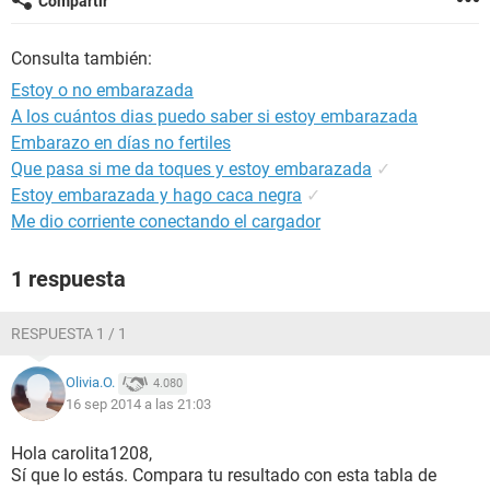
Compartir
Consulta también:
Estoy o no embarazada
A los cuántos dias puedo saber si estoy embarazada
Embarazo en días no fertiles
Que pasa si me da toques y estoy embarazada
✓
Estoy embarazada y hago caca negra
✓
Me dio corriente conectando el cargador
1 respuesta
RESPUESTA 1 / 1
Olivia.O.
4.080
16 sep 2014 a las 21:03
Hola carolita1208,
Sí que lo estás. Compara tu resultado con esta tabla de