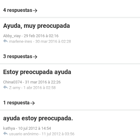
4 respuestas
Ayuda, muy preocupada
Abby_viay
-
29 feb 2016 à 02:16
marlene-ines
-
30 mar 2016 à 02:28
3 respuestas
Estoy preocupada ayuda
China0374
-
31 mar 2016 à 22:26
Z-amy
-
1 abr 2016 à 02:58
1 respuesta
ayuda estoy preocupada.
kathya
-
10 jul 2012 à 14:54
usuario anónimo
-
11 jul 2012 à 03:56