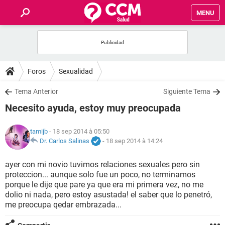
MENU
INICIO
FORUMS
Foros
Sexualidad
SALUD
Tema Anterior
Siguiente Tema
Necesito ayuda, estoy muy preocupada
FAMILIA
tamijb
- 18 sep 2014 à 05:50
NUTRICIÓN
Dr. Carlos Salinas
-
18 sep 2014 à 14:24
ayer con mi novio tuvimos relaciones sexuales pero sin
BIENESTAR
proteccion... aunque solo fue un poco, no terminamos
porque le dije que pare ya que era mi primera vez, no me
SEXUALIDAD
dolio ni nada, pero estoy asustada! el saber que lo penetró,
me preocupa qedar embrazada...
GLOSARIO