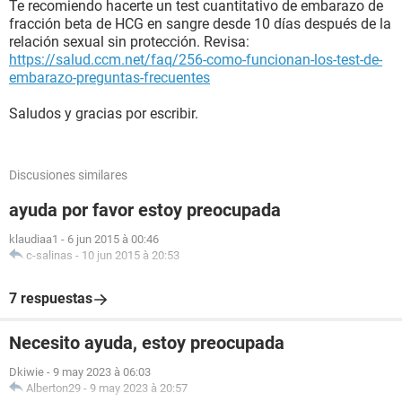
Te recomiendo hacerte un test cuantitativo de embarazo de
fracción beta de HCG en sangre desde 10 días después de la
relación sexual sin protección. Revisa:
https://salud.ccm.net/faq/256-como-funcionan-los-test-de-
embarazo-preguntas-frecuentes
Saludos y gracias por escribir.
Discusiones similares
ayuda por favor estoy preocupada
klaudiaa1
-
6 jun 2015 à 00:46
c-salinas
-
10 jun 2015 à 20:53
7 respuestas
Necesito ayuda, estoy preocupada
Dkiwie
-
9 may 2023 à 06:03
Alberton29
-
9 may 2023 à 20:57