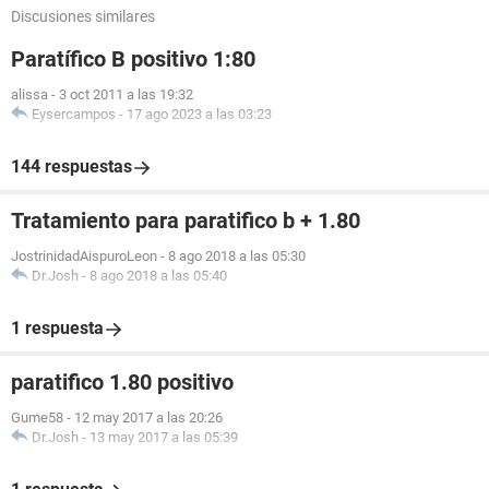
Discusiones similares
Paratífico B positivo 1:80
alissa
-
3 oct 2011 a las 19:32
Eysercampos
-
17 ago 2023 a las 03:23
144 respuestas
Tratamiento para paratifico b + 1.80
JostrinidadAispuroLeon
-
8 ago 2018 a las 05:30
Dr.Josh
-
8 ago 2018 a las 05:40
1 respuesta
paratifico 1.80 positivo
Gume58
-
12 may 2017 a las 20:26
Dr.Josh
-
13 may 2017 a las 05:39