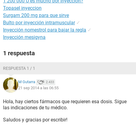
1 200 000 U es mucho por inyección?
Topasel inyeccion
Surgam 200 mg para que sirve
Bulto por inyección intramuscular
✓
Inyección nomestrol para bajar la regla
✓
Inyección mesigyna
1 respuesta
RESPUESTA 1 / 1
M Gutarra
2.433
21 sep 2014 a las 06:55
Hola, hay ciertos fármacos que requieren esa dosis. Sigue
las indicaciones de tu médico.
Saludos y gracias por escribir!