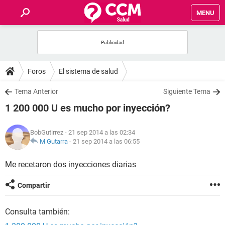
MENU
INICIO
FOROS
Foros
El sistema de salud
SALUD
Tema Anterior
Siguiente Tema
1 200 000 U es mucho por inyección?
FAMILIA
BobGutirrez
- 21 sep 2014 a las 02:34
NUTRICIÓN
M Gutarra
-
21 sep 2014 a las 06:55
Me recetaron dos inyecciones diarias
BIENESTAR
Compartir
SEXUALIDAD
Consulta también:
GLOSARIO