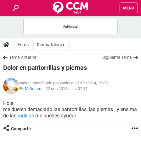
MENU
INICIO
FOROS
Foros
Reumatología
SALUD
Tema Anterior
Siguiente Tema
Dolor en pantorrillas y piernas
FAMILIA
yadiel
- Modificado por yadiel el 21/09/2014, 19:00
NUTRICIÓN
M Gutarra
-
22 sep 2014 a las 07:17
Hola,
BIENESTAR
me duelen demaciado las pantorrillas, las piernas . y ensima
de las
rodillas
me puedes ayudar
SEXUALIDAD
Compartir
GLOSARIO