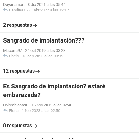
Dayanamort
-
8 dic 2021 a las 05:44
Carolina15
-
1 abr 2022 a las 12:17
2 respuestas
Sangrado de implantación???
Macorra97
-
24 oct 2019 a las 03:23
Chelo
-
18 sep 2023 a las 00:19
12 respuestas
Es Sangrado de implantación? estaré
embarazada?
Colombiana98
-
15 nov 2019 a las 02:40
Elena
-
1 feb 2023 a las 02:50
8 respuestas