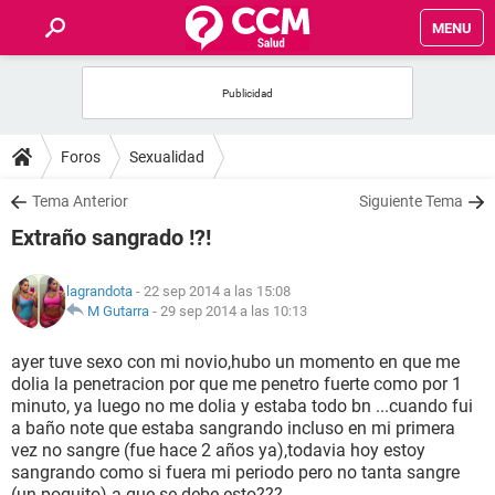
MENU
INICIO
FOROS
Foros
Sexualidad
SALUD
Tema Anterior
Siguiente Tema
Extraño sangrado !?!
FAMILIA
lagrandota
- 22 sep 2014 a las 15:08
NUTRICIÓN
M Gutarra
-
29 sep 2014 a las 10:13
ayer tuve sexo con mi novio,hubo un momento en que me
BIENESTAR
dolia la penetracion por que me penetro fuerte como por 1
minuto, ya luego no me dolia y estaba todo bn ...cuando fui
SEXUALIDAD
a baño note que estaba sangrando incluso en mi primera
vez no sangre (fue hace 2 años ya),todavia hoy estoy
sangrando como si fuera mi periodo pero no tanta sangre
GLOSARIO
(un poquito) a que se debe esto???