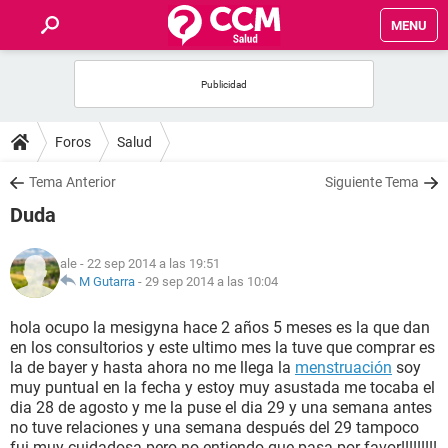
MENU
INICIO
FOROS
Foros
Salud
SALUD
Tema Anterior
Siguiente Tema
Duda
FAMILIA
ale
- 22 sep 2014 a las 19:51
NUTRICIÓN
M Gutarra
-
29 sep 2014 a las 10:04
hola ocupo la mesigyna hace 2 años 5 meses es la que dan
BIENESTAR
en los consultorios y este ultimo mes la tuve que comprar es
la de bayer y hasta ahora no me llega la
menstruación
soy
SEXUALIDAD
muy puntual en la fecha y estoy muy asustada me tocaba el
dia 28 de agosto y me la puse el dia 29 y una semana antes
no tuve relaciones y una semana después del 29 tampoco
GLOSARIO
fui muy cuidadosa pero no entiendo que pasa por favor!!!!!!!!!