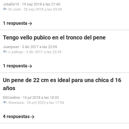
JotaEle10
-
19 sep 2018 a las 21:40
Dr.Josh
-
20 sep 2018 a las 03:49
1 respuesta
Tengo vello pubico en el tronco del pene
Juanjoser
-
3 dic 2017 a las 22:09
c-salinas
-
3 dic 2017 a las 23:35
1 respuesta
Un pene de 22 cm es ideal para una chica d 16
años
EliCoraline
-
16 jul 2018 a las 10:33
Wawawa
-
18 oct 2023 a las 17:54
4 respuestas