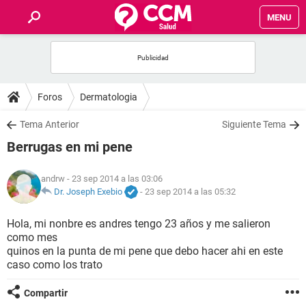
MENU
INICIO
FOROS
Foros
Dermatologia
SALUD
Tema Anterior
Siguiente Tema
Berrugas en mi pene
FAMILIA
andrw
- 23 sep 2014 a las 03:06
NUTRICIÓN
Dr. Joseph Exebio
-
23 sep 2014 a las 05:32
Hola, mi nonbre es andres tengo 23 años y me salieron
BIENESTAR
como mes
quinos en la punta de mi pene que debo hacer ahi en este
SEXUALIDAD
caso como los trato
Compartir
GLOSARIO