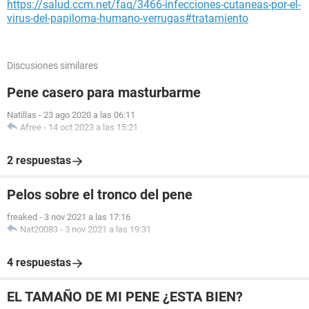
https://salud.ccm.net/faq/3466-infecciones-cutaneas-por-el-
virus-del-papiloma-humano-verrugas#tratamiento
Discusiones similares
Pene casero para masturbarme
Natillas
-
23 ago 2020 a las 06:11
Afree
-
14 oct 2023 a las 15:21
2 respuestas
Pelos sobre el tronco del pene
freaked
-
3 nov 2021 a las 17:16
Nat20083
-
3 nov 2021 a las 19:31
4 respuestas
EL TAMAÑO DE MI PENE ¿ESTA BIEN?