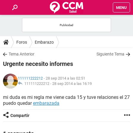
MENU
INICIO
FOROS
Foros
Embarazo
SALUD
Tema Anterior
Siguiente Tema
Urgente necesito informes
FAMILIA
111111222212
- 28 sep 2014 a las 02:51
NUTRICIÓN
111111222212 -
28 sep 2014 a las 16:19
mi duda es mi regla me viene cada 15 y tuve relaciones el 27
BIENESTAR
puedo quedar
embarazada
SEXUALIDAD
Compartir
GLOSARIO