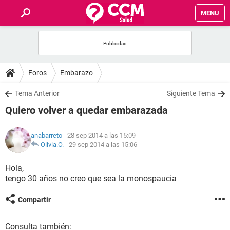
MENU
INICIO
FOROS
Foros
Embarazo
SALUD
Tema Anterior
Siguiente Tema
Quiero volver a quedar embarazada
FAMILIA
anabarreto
- 28 sep 2014 a las 15:09
NUTRICIÓN
Olivia.O.
-
29 sep 2014 a las 15:06
Hola,
BIENESTAR
tengo 30 años no creo que sea la monospaucia
SEXUALIDAD
Compartir
GLOSARIO
Consulta también: