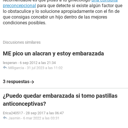
preconcepcional
para que detecte si existe algún factor que
lo obstaculice y lo solucione apropiadamente con el fin de
que consigas concebir un hijo dentro de las mejores
condiciones posibles.
Discusiones similares
ME pico un alacran y estoy embarazada
lesperan
-
6 sep 2012 a las 21:34
Miligarcia
-
31 jul 2023 a las 11:02
3 respuestas
¿Puedo quedar embarazada si tomo pastillas
anticonceptivas?
Erica240517
-
28 sep 2017 a las 06:47
Jasmin
-
6 mar 2022 a las 03:31