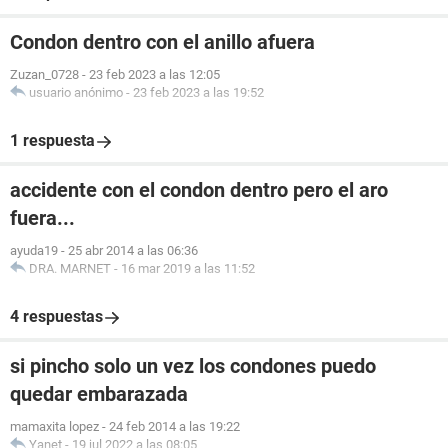
Condon dentro con el anillo afuera
Zuzan_0728
-
23 feb 2023 a las 12:05
usuario anónimo
-
23 feb 2023 a las 19:52
1 respuesta
accidente con el condon dentro pero el aro
fuera...
ayuda19
-
25 abr 2014 a las 06:36
DRA. MARNET
-
16 mar 2019 a las 11:52
4 respuestas
si pincho solo un vez los condones puedo
quedar embarazada
mamaxita lopez
-
24 feb 2014 a las 19:22
Yanet
-
19 jul 2022 a las 08:05