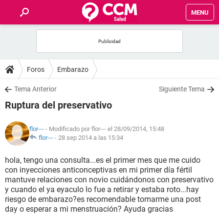
MENU
INICIO
FOROS
Foros
Embarazo
SALUD
Tema Anterior
Siguiente Tema
Ruptura del preservativo
FAMILIA
flor---
- Modificado por flor--- el 28/09/2014, 15:48
NUTRICIÓN
flor---
-
28 sep 2014 a las 15:34
hola, tengo una consulta...es el primer mes que me cuido
BIENESTAR
con inyecciones anticonceptivas en mi primer día fértil
mantuve relaciones con novio cuidándonos con preservativo
SEXUALIDAD
y cuando el ya eyaculo lo fue a retirar y estaba roto...hay
riesgo de embarazo?es recomendable tomarme una post
day o esperar a mi menstruación? Ayuda gracias
GLOSARIO