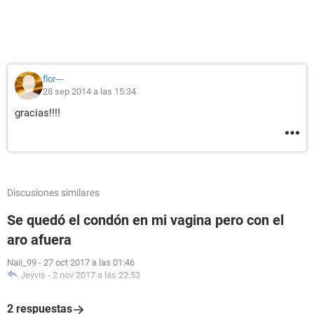
flor---
28 sep 2014 a las 15:34
gracias!!!!
Discusiones similares
Se quedó el condón en mi vagina pero con el
aro afuera
Naii_99
-
27 oct 2017 a las 01:46
Jeyvis
-
2 nov 2017 a las 22:53
2 respuestas