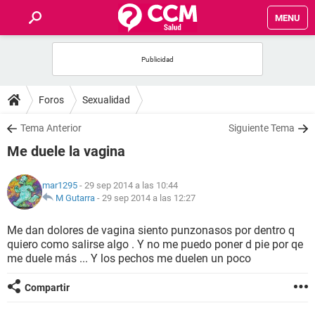
MENU
INICIO
FOROS
Foros
Sexualidad
SALUD
Tema Anterior
Siguiente Tema
Me duele la vagina
FAMILIA
mar1295
- 29 sep 2014 a las 10:44
NUTRICIÓN
M Gutarra
-
29 sep 2014 a las 12:27
Me dan dolores de vagina siento punzonasos por dentro q
BIENESTAR
quiero como salirse algo . Y no me puedo poner d pie por qe
me duele más ... Y los pechos me duelen un poco
SEXUALIDAD
Compartir
GLOSARIO