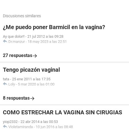
Discusiones similares
¿Me puedo poner Barmicil en la vagina?
Ay que dolor!!
-
21 jul 2012 a las 09:28
Dr.manzur
-
18 may 2023 a las 22:51
27 respuestas
Tengo picazón vaginal
tata
-
25 ene 2011 a las 17:35
Loly
-
5 mar 2020 a las 01:00
8 respuestas
COMO ESTRECHAR LA VAGINA SIN CIRUGIAS
yiop2332
-
22 abr 2014 a las 00:53
Violetamiranda
-
10 jun 2016 a las 08:48