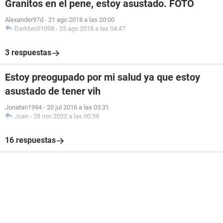
Granitos en el pene, estoy asustado. FOTO
Alexander97d
-
21 ago 2018 a las 20:00
Darkbro51098
-
25 ago 2018 a las 04:47
3 respuestas
Estoy preogupado por mi salud ya que estoy
asustado de tener vih
Jonatan1994
-
20 jul 2016 a las 03:31
Juan
-
28 nov 2022 a las 00:59
16 respuestas