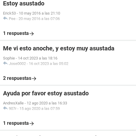
Estoy asustado
Erick53
-
10 may 2016 a las 21:10
Pee
-
20 may 2016 a las 07:06
1 respuesta
Me vi esto anoche, y estoy muy asustada
Sophie
-
14 oct 2023 a las 18:16
Jose0002
-
16 oct 2023 a las 05:02
2 respuestas
Ayuda por favor estoy asustado
AndresXalle
-
12 ago 2020 a las 16:33
907r
-
15 ago 2020 a las 07:59
1 respuesta