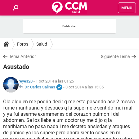
MENU
INICIO
FOROS
Foros
Salud
SALUD
Tema Anterior
Siguiente Tema
Asustado
FAMILIA
reyes20
- 1 oct 2014 a las 01:25
NUTRICIÓN
Dr. Carlos Salinas
-
3 oct 2014 a las 15:35
Ola alguien me podria decir q me esta pasando ase 2 mesea
BIENESTAR
fume marihuana y despues q la supe me e sentido mui mal
y ya fui aserme exammenes del corazon pulmon i del
SEXUALIDAD
abdomen. Se los llebe a um doctor uy me dijo q la
marihiama no pasa nada i me decteto ansiedas y ataques
de panico ya los supere pero ahora siento cosas en mi
GLOSARIO
cabeza como piketes y nose q aser estoy espanrado q algo