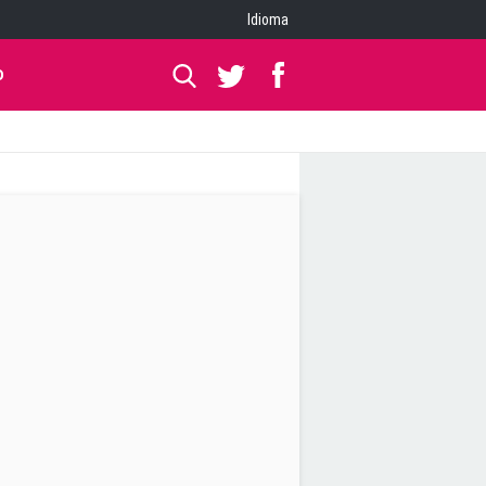
Idioma
O