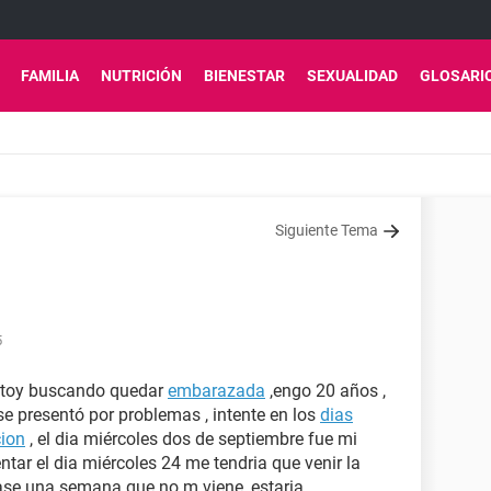
FAMILIA
NUTRICIÓN
BIENESTAR
SEXUALIDAD
GLOSARI
Siguiente Tema
5
 estoy buscando quedar
embarazada
,engo 20 años ,
se presentó por problemas , intente en los
dias
cion
, el dia miércoles dos de septiembre fue mi
tar el dia miércoles 24 me tendria que venir la
ase una semana que no m viene, estaria