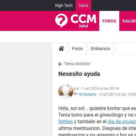
High-Tech
Salud
FOROS
SALUD
Foros
Embarazo
Tema Anterior
Nesesito ayuda
sol
- 1 oct 2014 a las 20:14
M Gutarra
-
2 oct 2014 a las 14:0
Hola, soi sol .. quiesire kontar que
Tenia turno para el ginecólogo y no 
fertiles
y también en el
dia de ovula
ultima mestruacion. Despues de inten
mestruacion y no aparesio y hoi ya 