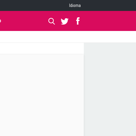
Idioma
O