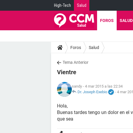
High-Tech
Salud
FOROS
SALUD
Foros
Salud
Tema Anterior
Vientre
sandy
- 4 mar 2015 a las 22:34
Dr. Joseph Exebio
-
4 mar 201
Hola,
Buenas tardes tengo un dolor en el 
que sea