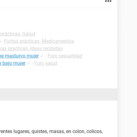
 prácticas -Salud
e
-
Fichas prácticas -Medicamentos
has prácticas -Ideas recibidas
me masturvo mujer
✓
-
Foro sexualidad
e bajo mujer
✓
-
Foro salud
entes lugares, quistes, masas, en colon, colicos,