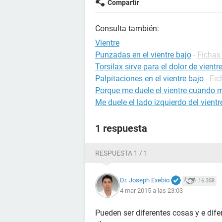
Compartir
Consulta también:
Vientre
Punzadas en el vientre bajo
-
Fichas
Torsilax sirve para el dolor de vientr
Palpitaciones en el vientre bajo
-
Fic
Porque me duele el vientre cuando 
Me duele el lado izquierdo del vientr
1 respuesta
RESPUESTA 1 / 1
Dr. Joseph Exebio
16.358
4 mar 2015 a las 23:03
Pueden ser diferentes cosas y e difer