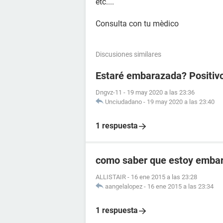
etc....
Consulta con tu mèdico
Discusiones similares
Estaré embarazada? Positiv
Dngvz-11
-
19 may 2020 a las 23:36
Unciudadano
-
19 may 2020 a las 23:40
1 respuesta
como saber que estoy embara
ALLISTAIR
-
16 ene 2015 a las 23:28
aangelalopez
-
16 ene 2015 a las 23:34
1 respuesta