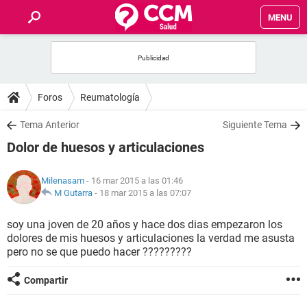
MENU
INICIO
FOROS
Foros
Reumatología
SALUD
Tema Anterior
Siguiente Tema
Dolor de huesos y articulaciones
FAMILIA
Milenasam
- 16 mar 2015 a las 01:46
NUTRICIÓN
M Gutarra
-
18 mar 2015 a las 07:07
soy una joven de 20 años y hace dos dias empezaron los
BIENESTAR
dolores de mis huesos y articulaciones la verdad me asusta
pero no se que puedo hacer ?????????
SEXUALIDAD
Compartir
GLOSARIO