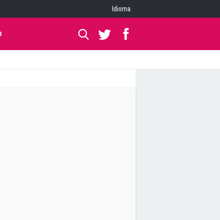
Idioma
O