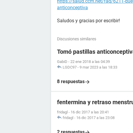
https://salud.ccm.net/faq/6211-que-h
anticonceptiva
Saludos y gracias por escribir!
Discusiones similares
Tomó pastillas anticoncept
GabiD
-
22 ene 2018 a las 04:39
LGDC97
-
9 mar 2023 a las 18:33
8 respuestas
fentermina y retraso menstr
fridagl
-
16 dic 2017 a las 20:41
fridagl
-
16 dic 2017 a las 23:08
2 respuestas