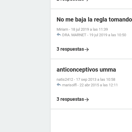
No me baja la regla tomando 
Miriam
-
18 jul 2019 a las 11:39
DRA. MARNET
-
19 jul 2019 a las 10:50
3 respuestas
anticonceptivos umma
natis2412
-
17 sep 2013 a las 10:58
marisolfl
-
22 abr 2015 a las 12:11
3 respuestas