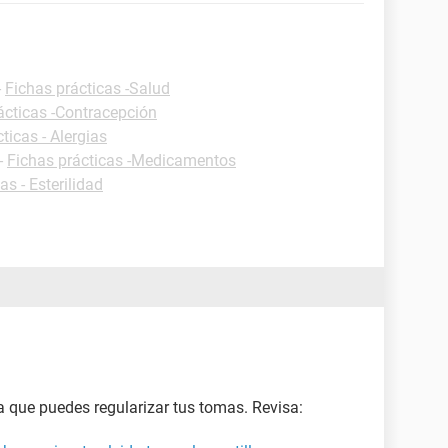
-
Fichas prácticas -Salud
ácticas -Contracepción
ticas - Alergias
-
Fichas prácticas -Medicamentos
as - Esterilidad
a que puedes regularizar tus tomas. Revisa: