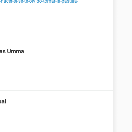
acer-si-se-te-olvido-tomar-la-pastilla-
ivas Umma
ual