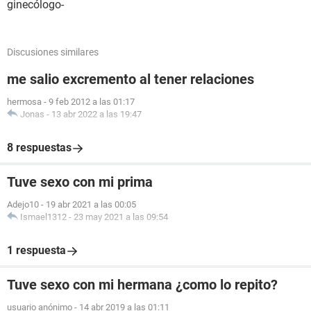
ginecólogo-
Discusiones similares
me salio excremento al tener relaciones
hermosa
-
9 feb 2012 a las 01:17
Jonas
-
13 abr 2022 a las 19:47
8 respuestas
Tuve sexo con mi prima
Adejo10
-
19 abr 2021 a las 00:05
Ismael1312
-
23 may 2021 a las 09:54
1 respuesta
Tuve sexo con mi hermana ¿como lo repito?
usuario anónimo
-
14 abr 2019 a las 01:11