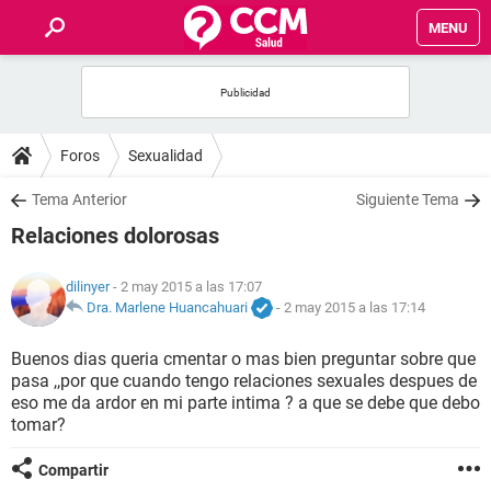
MENU
INICIO
FOROS
Foros
Sexualidad
SALUD
Tema Anterior
Siguiente Tema
Relaciones dolorosas
FAMILIA
dilinyer
- 2 may 2015 a las 17:07
NUTRICIÓN
Dra. Marlene Huancahuari
-
2 may 2015 a las 17:14
Buenos dias queria cmentar o mas bien preguntar sobre que
BIENESTAR
pasa ,,por que cuando tengo relaciones sexuales despues de
eso me da ardor en mi parte intima ? a que se debe que debo
SEXUALIDAD
tomar?
Compartir
GLOSARIO