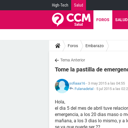
High-Tech
Salud
FOROS
SALUD
Foros
Embarazo
Tema Anterior
Tome la pastilla de emergenc
sofiaaa16
- 3 may 2015 a las 04:55
Fulanadetal
-
5 jul 2015 a las 02:
Hola,
el dia 5 del mes de abril tuve relaci
emergencia, a los 20 dias maso o 
mañana, a los 3 dias lo mismo, y a l
se va que puede ser ??