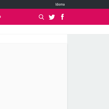
Idioma
O