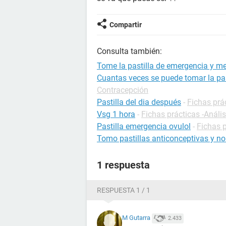
Compartir
Consulta también:
Tome la pastilla de emergencia y me 
Cuantas veces se puede tomar la pas
Contracepción
Pastilla del dia después
-
Fichas prá
Vsg 1 hora
-
Fichas prácticas -Análi
Pastilla emergencia ovulol
-
Fichas 
Tomo pastillas anticonceptivas y no
1 respuesta
RESPUESTA 1 / 1
M Gutarra
2.433