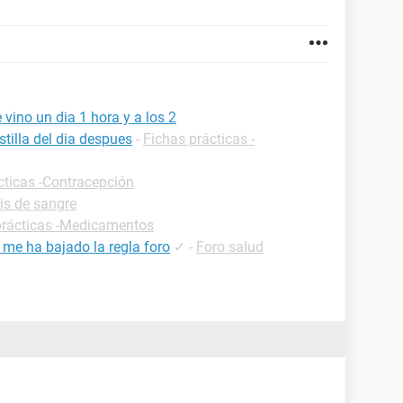
vino un dia 1 hora y a los 2
tilla del dia despues
-
Fichas prácticas -
cticas -Contracepción
sis de sangre
prácticas -Medicamentos
 me ha bajado la regla foro
✓
-
Foro salud