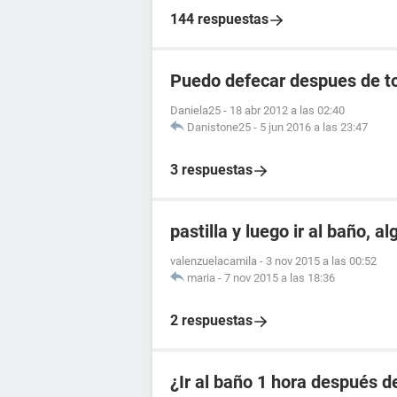
144 respuestas
Puedo defecar despues de to
Daniela25
-
18 abr 2012 a las 02:40
Danistone25
-
5 jun 2016 a las 23:47
3 respuestas
pastilla y luego ir al baño, a
valenzuelacamila
-
3 nov 2015 a las 00:52
maria
-
7 nov 2015 a las 18:36
2 respuestas
¿Ir al baño 1 hora después de