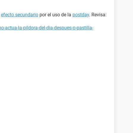
n
efecto secundario
por el uso de la
postday
. Revisa:
-actua-la-pildora-del-dia-despues-o-pastilla-