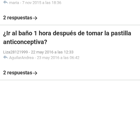
maria
-
7 nov 2015 a las 18:36
2 respuestas
¿Ir al baño 1 hora después de tomar la pastilla
anticonceptiva?
Liza28121999
-
22 may 2016 a las 12:33
AguilarAndrea
-
23 may 2016 a las 06:42
2 respuestas