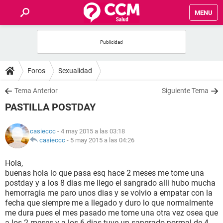
MENU
INICIO
FOROS
Foros
Sexualidad
SALUD
Tema Anterior
Siguiente Tema
PASTILLA POSTDAY
FAMILIA
casieccc
- 4 may 2015 a las 03:18
NUTRICIÓN
casieccc
-
5 may 2015 a las 04:26
Hola,
BIENESTAR
buenas hola lo que pasa esq hace 2 meses me tome una
postday y a los 8 dias me llego el sangrado alli hubo mucha
SEXUALIDAD
hemorragia me paro unos dias y se volvio a empatar con la
fecha que siempre me a llegado y duro lo que normalmente
me dura pues el mes pasado me tome una otra vez osea que
GLOSARIO
a los 2 meses y a los 6 dias tuve un sangrado normal de 4