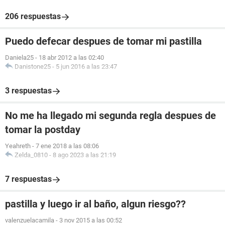
206 respuestas
Puedo defecar despues de tomar mi pastilla
Daniela25
-
18 abr 2012 a las 02:40
Danistone25
-
5 jun 2016 a las 23:47
3 respuestas
No me ha llegado mi segunda regla despues de
tomar la postday
Yeahreth
-
7 ene 2018 a las 08:06
Zelda_0810
-
8 ago 2023 a las 21:19
7 respuestas
pastilla y luego ir al baño, algun riesgo??
valenzuelacamila
-
3 nov 2015 a las 00:52