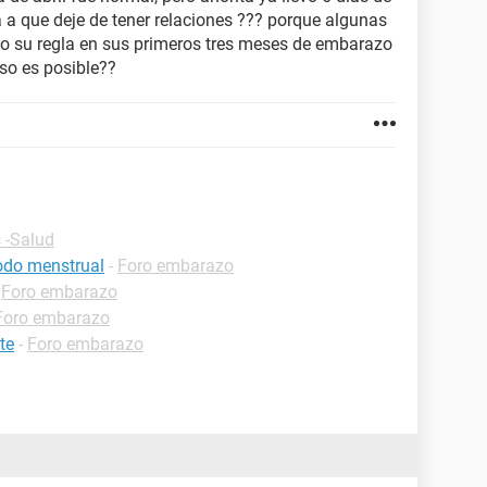
a a que deje de tener relaciones ??? porque algunas
o su regla en sus primeros tres meses de embarazo
eso es posible??
 -Salud
iodo menstrual
-
Foro embarazo
-
Foro embarazo
Foro embarazo
te
-
Foro embarazo