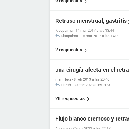
9 respuestas
Retraso menstrual, gastritis
Klaupalma
-
14 mar 2017 a las 13:44
Klaupalma
-
15 mar 2017 a las 14:09
2 respuestas
una cirugía afecta en el ret
mani_luci
-
8 feb 2013 a las 20:40
Liseth
-
30 ene 2023 a las 20:31
28 respuestas
Flujo blanco cremoso y retr
Anonimo
-
26 nov 2011 a las 22:12