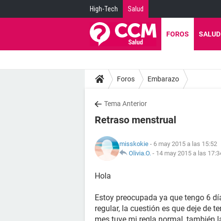
High-Tech
Salud
FOROS
SALUD
Foros
Embarazo
Tema Anterior
Retraso menstrual
misskokie
- 6 may 2015 a las 15:52
Olivia.O.
-
14 may 2015 a las 17:3
Hola
Estoy preocupada ya que tengo 6 día
regular, la cuestión es que deje de t
mes tuve mi regla normal, también la