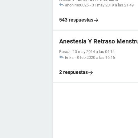
anonimo0026
-
31 may 2019 a las 21:49
543 respuestas
Anestesia Y Retraso Menstr
Rosxz
-
13 may 2014 a las 04:14
Erika
-
8 feb 2020 a las 16:16
2 respuestas