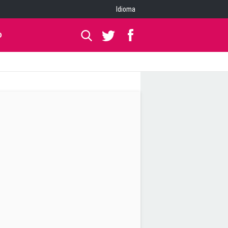
Idioma
O