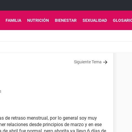
FAMILIA
NUTRICIÓN
BIENESTAR
SEXUALIDAD
GLOSARI
Siguiente Tema
4
s de retraso menstrual, por lo general soy muy
ener relaciones desde principios de marzo y en ese
 de abril fue normal, pero ahorita ya llevo 6 días de