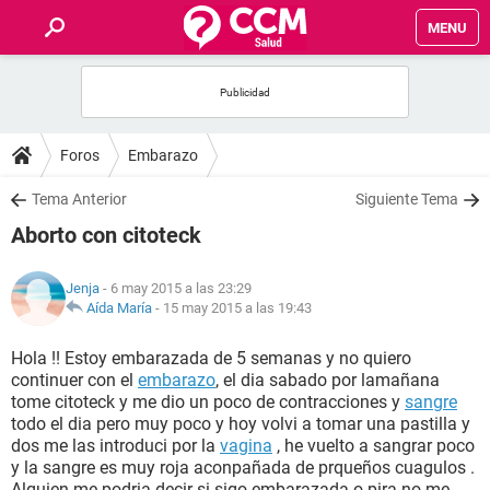
MENU
INICIO
FOROS
Foros
Embarazo
SALUD
Tema Anterior
Siguiente Tema
Aborto con citoteck
FAMILIA
Jenja
- 6 may 2015 a las 23:29
NUTRICIÓN
Aída María
-
15 may 2015 a las 19:43
Hola !! Estoy embarazada de 5 semanas y no quiero
BIENESTAR
continuer con el
embarazo
, el dia sabado por lamañana
tome citoteck y me dio un poco de contracciones y
sangre
SEXUALIDAD
todo el dia pero muy poco y hoy volvi a tomar una pastilla y
dos me las introduci por la
vagina
, he vuelto a sangrar poco
y la sangre es muy roja aconpañada de prqueños cuagulos .
GLOSARIO
Alguien me podria decir si sigo embarazada o pira no me