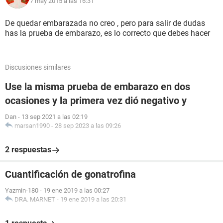
7 may 2015 a las 16:31
De quedar embarazada no creo , pero para salir de dudas
has la prueba de embarazo, es lo correcto que debes hacer
Discusiones similares
Use la misma prueba de embarazo en dos
ocasiones y la primera vez dió negativo y
Dan
-
13 sep 2021 a las 02:19
marsan1990
-
28 sep 2023 a las 09:26
2 respuestas
Cuantificación de gonatrofina
Yazmin-180
-
19 ene 2019 a las 00:27
DRA. MARNET
-
19 ene 2019 a las 20:31