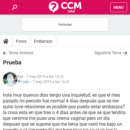
MENU
INICIO
FOROS
Foros
Embarazo
SALUD
Tema Anterior
Siguiente Tema
Prueba
FAMILIA
Kzii
- 7 may 2015 a las 15:12
NUTRICIÓN
yolc
-
7 may 2015 a las 16:31
hola muy buenos días tengo una inquietud, es que el mes
BIENESTAR
pasado mi periodo fue normal 4 dias después que se me
quito tuve relaciones es posible que pueda estar embaraza?
SEXUALIDAD
la cosa esta en que tres o 4 dias antes de que se que tendria
que venirme me puse una crema vaginal pero un dia
despues que se supone que me tenia que venir me bajo un
GLOSARIO
poquito y al siguiente dia me bajo mas no se si es por la