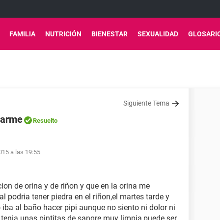
FAMILIA
NUTRICIÓN
BIENESTAR
SEXUALIDAD
GLOSARI
Siguiente Tema
iarme
Resuelto
15 a las 19:55
cion de orina y de riñon y que en la orina me
l podria tener piedra en el riñon,el martes tarde y
iba al baño hacer pipi aunque no siento ni dolor ni
tenia unas pintitas de sangre muy limpia,puede ser