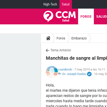
High-Tech
Salud
FOROS
SALUD
Foros
Embarazo
Tema Anterior
Manchitas de sangre al limp
Lourdesvb
- 7 may 2015 a las 16:11
Dr. Joseph Exebio
-
10 may 20
Hola,
el martes me dijeron que tenia infec
aparecian restos de sangre por lo cua
miercoles hasta media tarde cuando 
nada cuando lo hago me limpiaba y 