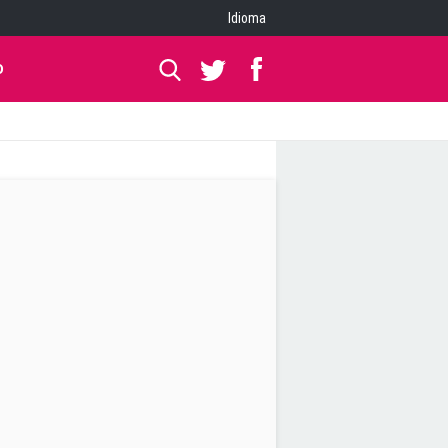
Idioma
O