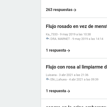
263 respuestas
Flujo rosado en vez de mens
Ka_7333
-
9 may 2019 a las 10:38
DRA. MARNET
-
9 may 2019 a las 14:14
1 respuesta
Flujo con rosa al limpiarme 
Luisana
-
3 abr 2021 a las 21:36
Elki_Lahuea
-
4 abr 2021 a las 09:39
1 respuesta