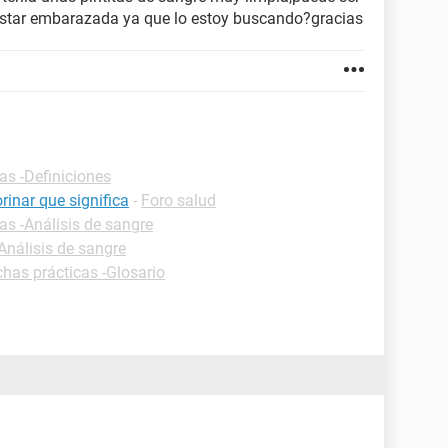
 estar embarazada ya que lo estoy buscando?gracias
as -Definiciones
rinar que significa
-
Foro salud
as -Análisis de sangre
Análisis de sangre
chas prácticas -Glosario