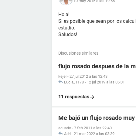
10 may 2015 a las 19:55
Hola!
Si es posible que sean por los calcu
estudio.
Saludos!
Discusiones similares
flujo rosado despues de la 
kejel
-
27 jul 2012 a las 12:43
Lucia_1178
-
12 jul 2019 a las 05:01
11 respuestas
Me bajó un flujo rosado muy c
acuario
-
7 feb 2011 a las 22:40
Adri
-
21 mar 2022 a las 03:39