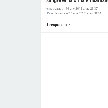
sangre en la orina embaraz
embarazada
-
14 ene 2012 a las 23:37
A.Herquinio
-
16 ene 2012 a las 00:44
1 respuesta