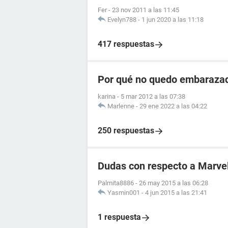
Fer
-
23 nov 2011 a las 11:45
Evelyn788
-
1 jun 2020 a las 11:18
417 respuestas
Por qué no quedo embarazad
karina
-
5 mar 2012 a las 07:38
Marlenne
-
29 ene 2022 a las 04:22
250 respuestas
Dudas con respecto a Marve
Palmita8886
-
26 may 2015 a las 06:28
Yasmin001
-
4 jun 2015 a las 21:41
1 respuesta