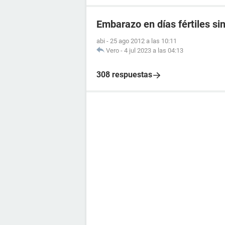
Embarazo en días fértiles si
abi
-
25 ago 2012 a las 10:11
Vero
-
4 jul 2023 a las 04:13
308 respuestas