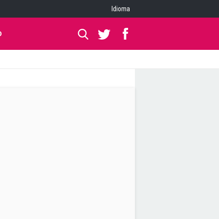
Idioma
O