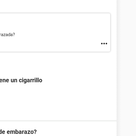
razada?
ne un cigarrillo
 de embarazo?