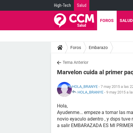
High-Tech
Salud
FOROS
SALUD
Foros
Embarazo
Tema Anterior
Marvelon cuida al primer pa
HOLA_BRANYE
- 7 may 2015 a las 2
HOLA_BRANYE
-
9 may 2015 a la
Hola,
Ayudenme... empeze a tomar las marv
novio eyaculo adentro , y dsps tuve 
a salir EMBARAZADA ES MI PRIM