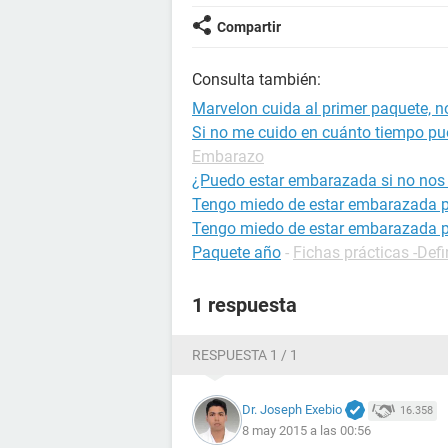
Compartir
Consulta también:
Marvelon cuida al primer paquete, n
Si no me cuido en cuánto tiempo p
Embarazo
¿Puedo estar embarazada si no no
Tengo miedo de estar embarazada p
Tengo miedo de estar embarazada p
Paquete año
-
Fichas prácticas -Defi
1 respuesta
RESPUESTA 1 / 1
Dr. Joseph Exebio
16.358
8 may 2015 a las 00:56