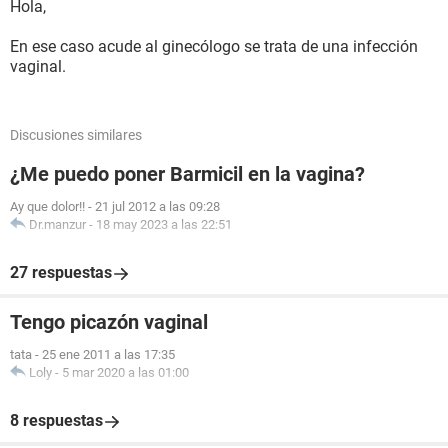
Hola,
En ese caso acude al ginecólogo se trata de una infección
vaginal.
Discusiones similares
¿Me puedo poner Barmicil en la vagina?
Ay que dolor!!
-
21 jul 2012 a las 09:28
Dr.manzur
-
18 may 2023 a las 22:51
27 respuestas
Tengo picazón vaginal
tata
-
25 ene 2011 a las 17:35
Loly
-
5 mar 2020 a las 01:00
8 respuestas