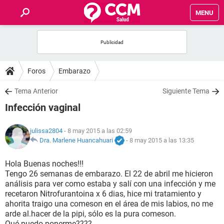
MENU
INICIO
FOROS
Foros
Embarazo
SALUD
Tema Anterior
Siguiente Tema
Infección vaginal
FAMILIA
julissa2804
- 8 may 2015 a las 02:59
NUTRICIÓN
Dra. Marlene Huancahuari
-
8 may 2015 a las 13:35
Hola Buenas noches!!!
BIENESTAR
Tengo 26 semanas de embarazo. El 22 de abril me hicieron
análisis para ver como estaba y salí con una infección y me
SEXUALIDAD
recetaron Nitrofurantoina x 6 dias, hice mi tratamiento y
ahorita traigo una comeson en el área de mis labios, no me
arde al.hacer de la pipi, sólo es la pura comeson.
GLOSARIO
Qué puedo ponerme????