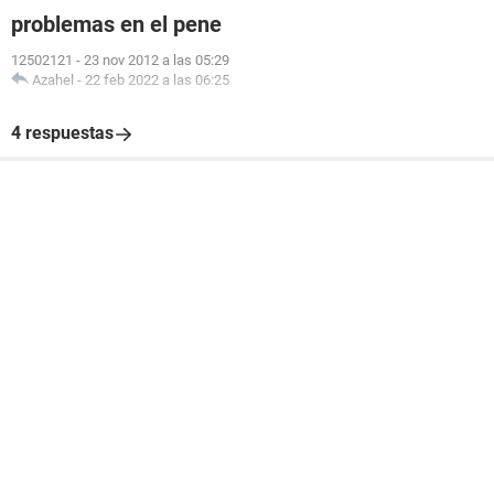
problemas en el pene
12502121
-
23 nov 2012 a las 05:29
Azahel
-
22 feb 2022 a las 06:25
4 respuestas