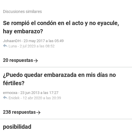
Discusiones similares
Se rompió el condón en el acto y no eyacule,
hay embarazo?
JohaanDH
-
23 may 2017 a las 05:49
Luna
-
2 jul 2023 a las 08:52
20 respuestas
¿Puedo quedar embarazada en mis días no
fértiles?
ermooxa
-
23 jun 2013 a las 17:27
Enidek
-
12 abr 2020 a las 20:39
238 respuestas
posibilidad