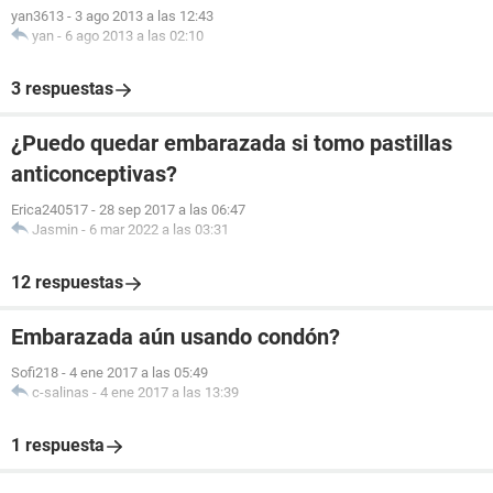
yan3613
-
3 ago 2013 a las 12:43
yan
-
6 ago 2013 a las 02:10
3 respuestas
¿Puedo quedar embarazada si tomo pastillas
anticonceptivas?
Erica240517
-
28 sep 2017 a las 06:47
Jasmin
-
6 mar 2022 a las 03:31
12 respuestas
Embarazada aún usando condón?
Sofi218
-
4 ene 2017 a las 05:49
c-salinas
-
4 ene 2017 a las 13:39
1 respuesta