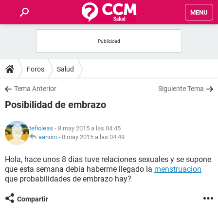
MENU
INICIO
FOROS
Foros
Salud
SALUD
Tema Anterior
Siguiente Tema
Posibilidad de embrazo
FAMILIA
tefioleas
- 8 may 2015 a las 04:45
NUTRICIÓN
aanoni
-
8 may 2015 a las 04:49
Hola, hace unos 8 dias tuve relaciones sexuales y se supone
BIENESTAR
que esta semana debia haberme llegado la
menstruacion
que probabilidades de embrazo hay?
SEXUALIDAD
Compartir
GLOSARIO