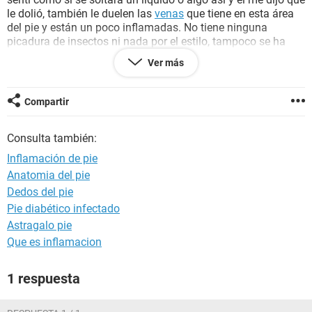
le dolió, también le duelen las
venas
que tiene en esta área
del pie y están un poco inflamadas. No tiene ninguna
picadura de insectos ni nada por el estilo, tampoco se ha
lastimado el pie.
Ver más
Es urgente, me gustaría que me ayudaran y me dijeran que
es y que puedo hacer. Gracias.
Compartir
Consulta también:
Inflamación de pie
Anatomia del pie
Dedos del pie
Pie diabético infectado
Astragalo pie
Que es inflamacion
1 respuesta