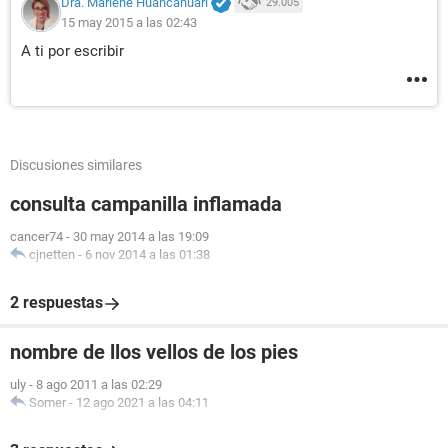
Dra. Marlene Huancahuari
29.005
15 may 2015 a las 02:43
A ti por escribir
Discusiones similares
consulta campanilla inflamada
cancer74
-
30 may 2014 a las 19:09
cjnetten
-
6 nov 2014 a las 01:38
2 respuestas
nombre de llos vellos de los pies
uly
-
8 ago 2011 a las 02:29
Somer
-
12 ago 2021 a las 04:11