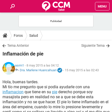
MENU
INICIO
FOROS
Foros
Salud
SALUD
Tema Anterior
Siguiente Tema
Inflamación de pie
FAMILIA
asrm1
- 8 may 2015 a las 04:12
NUTRICIÓN
Dra. Marlene Huancahuari
-
15 may 2015 a las 02:43
Hola, buenas tardes.
BIENESTAR
Mi tío me pregunto que si podía ayudarle con una
inflamacion
que tiene en su
pie
derecho porque soy
SEXUALIDAD
masajista pero en realidad no se a que se debe esta
inflamación y no se que hacer. El pie lo tiene inflamado en el
área del empeine, cuando lo mire lo presione levemente y
GLOSARIO
sentí como si se soltara un liquido o algo así y el me dijo que