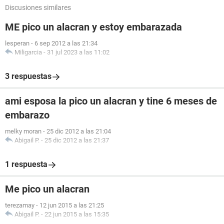
Discusiones similares
ME pico un alacran y estoy embarazada
lesperan
-
6 sep 2012 a las 21:34
Miligarcia
-
31 jul 2023 a las 11:02
3 respuestas
ami esposa la pico un alacran y tine 6 meses de
embarazo
melky moran
-
25 dic 2012 a las 21:04
Abigail P.
-
25 dic 2012 a las 21:37
1 respuesta
Me pico un alacran
terezamay
-
12 jun 2015 a las 21:25
Abigail P.
-
22 jun 2015 a las 15:35