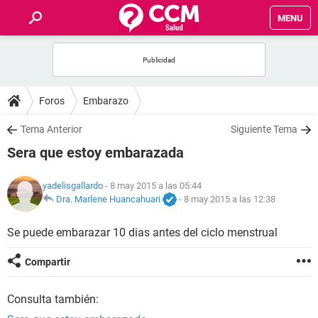
MENU
INICIO
FOROS
Foros
Embarazo
SALUD
Tema Anterior
Siguiente Tema
Sera que estoy embarazada
FAMILIA
yadelisgallardo
- 8 may 2015 a las 05:44
NUTRICIÓN
Dra. Marlene Huancahuari
-
8 may 2015 a las 12:38
Se puede embarazar 10 dias antes del ciclo menstrual
BIENESTAR
Compartir
SEXUALIDAD
Consulta también:
GLOSARIO