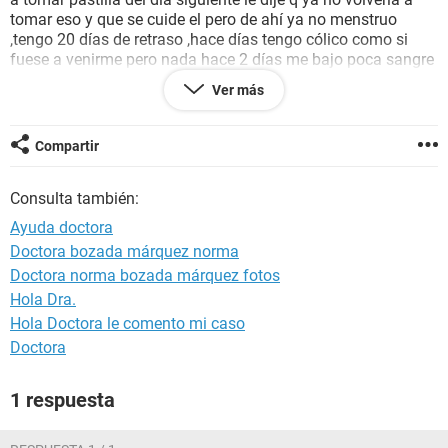
tomar eso y que se cuide el pero de ahí ya no menstruo
,tengo 20 días de retraso ,hace días tengo cólico como si
fuese a venirme pero nada hace 2 días me bajo poca sangre
roja mancho mi ropa interior pero ya no volvió a bajarme
Ver más
nada ,estaré embarazada ? ,mi breve tomaba pecho y
formula los primeros 25 días luego ya no ,ahora es puro
pecho .espero me responda doctora
Compartir
Consulta también:
Ayuda doctora
Doctora bozada márquez norma
Doctora norma bozada márquez fotos
Hola Dra.
Hola Doctora le comento mi caso
Doctora
1 respuesta