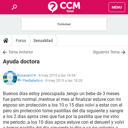
MENU
INICIO
FOROS
Foros
Sexualidad
SALUD
Tema Anterior
Siguiente Tema
Ayuda doctora
FAMILIA
Rosaxavi14
- 8 may 2015 a las 16:54
NUTRICIÓN
Piediabetico
-
8 may 2015 a las 18:28
Buenos días estoy preocupada ,tengo un bebe de 3 meses
BIENESTAR
fue parto normal ,mestrue al mes al finalizar estuve con mi
esposo sin protección a los 10 o 15 días volví a estar con el
SEXUALIDAD
pero sin protección tome pastillas del día siguiente y sangre
a los 2 días aprox creo que fue por la pastilla que me vino
me periodo ,a los 10 días aprox estuve con el denuevl y volví
GLOSARIO
a tomar pastilla del día siguiente le dije q ya no volvería a