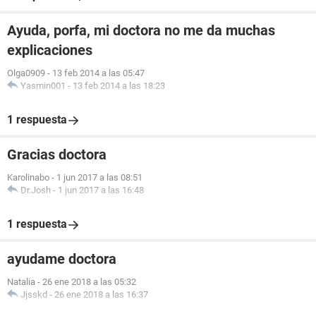
Ayuda, porfa, mi doctora no me da muchas
explicaciones
Olga0909
-
13 feb 2014 a las 05:47
Yasmin001
-
13 feb 2014 a las 18:23
1 respuesta
Gracias doctora
Karolinabo
-
1 jun 2017 a las 08:51
Dr.Josh
-
1 jun 2017 a las 16:48
1 respuesta
ayudame doctora
Natalia
-
26 ene 2018 a las 05:32
Jjsskd
-
26 ene 2018 a las 16:37