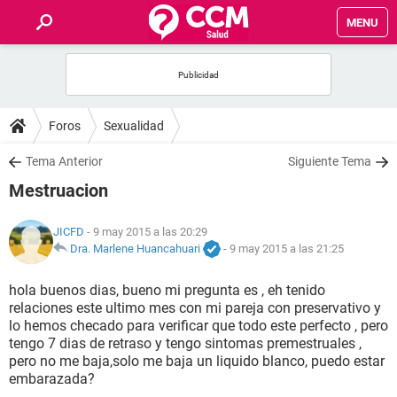
MENU
INICIO
FOROS
Foros
Sexualidad
SALUD
Tema Anterior
Siguiente Tema
Mestruacion
FAMILIA
JICFD
- 9 may 2015 a las 20:29
NUTRICIÓN
Dra. Marlene Huancahuari
-
9 may 2015 a las 21:25
hola buenos dias, bueno mi pregunta es , eh tenido
BIENESTAR
relaciones este ultimo mes con mi pareja con preservativo y
lo hemos checado para verificar que todo este perfecto , pero
SEXUALIDAD
tengo 7 dias de retraso y tengo sintomas premestruales ,
pero no me baja,solo me baja un liquido blanco, puedo estar
embarazada?
GLOSARIO