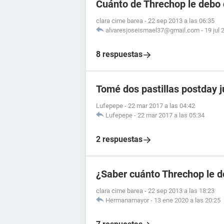
Cuánto de Threchop le debo 
clara cime barea
-
22 sep 2013 a las 06:35
alvaresjoseismael37@gmail.com
-
19 jul 
8 respuestas
Tomé dos pastillas postday 
Lufepepe
-
22 mar 2017 a las 04:42
Lufepepe
-
22 mar 2017 a las 05:34
2 respuestas
¿Saber cuánto Threchop le d
clara cime barea
-
22 sep 2013 a las 18:23
Hermanamayor
-
13 ene 2020 a las 20:25