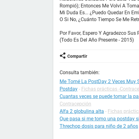
Rompió); Entonces Me Volví A Tomar
Mi Duda Es... ¿Puedo Quedar En Em
O Si No, ¿Cuánto Tiempo Se Me Ret
Por Favor, Espero Y Agradezco Sus 
(Todo Es Del Año Presente - 2015)
Compartir
Consulta también:
Me Tomé La PostDay 2 Veces Muy 
Postday
-
Fichas prácticas -Contrac
Cuantas veces se puede tomar la pas
Contracepción
Alfa 2 globulina alta
-
Fichas práctic
Que pasa si me tomo una postday si
Threchop dosis para niño de 2 años