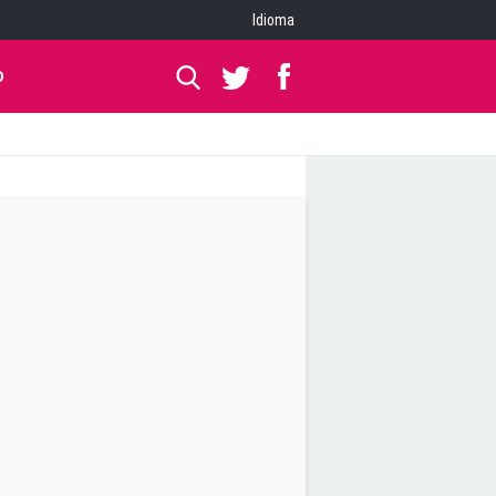
Idioma
O