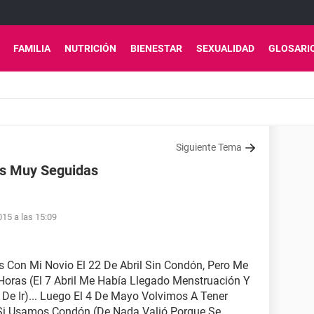
FAMILIA
NUTRICIÓN
BIENESTAR
SEXUALIDAD
GLOSARI
Siguiente Tema
s Muy Seguidas
15 a las 15:09
 Con Mi Novio El 22 De Abril Sin Condón, Pero Me
oras (El 7 Abril Me Había Llegado Menstruación Y
De Ir)... Luego El 4 De Mayo Volvimos A Tener
 Si Usamos Condón (De Nada Valió Porque Se