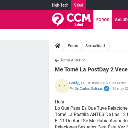
High-Tech
Salud
FOROS
SALUD
Foros
Sexualidad
Tema Anterior
Me Tomé La PostDay 2 Vece
Leiidy_11
- 10 may 2015 a las 06:02
Dr. Carlos Salinas
-
10 may 20
Hola
Lo Que Pasa Es Que Tuve Relaciones
Tomé La Pastilla ANTES De Las 12 H
El 11 De Abril Se Me Había Acabado 
Relaciones Sexuales Pero Ésta Vez