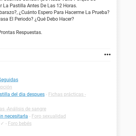
 La Pastilla Antes De Las 12 Horas.
barazo?, ¿Cuánto Espero Para Hacerme La Prueba?
rasa El Periodo? ¿Qué Debo Hacer?
Prontas Respuestas.
Seguidas
epción
tilla del dia despues
-
Fichas prácticas -
as -Análisis de sangre
n necesitarla
-
Foro sexualidad
✓
-
Foro bebés