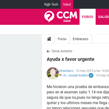
High-Tech
Salud
FOROS
SALUD
Foros
Embarazo
Tema Anterior
Ayuda x favor urgente
johanitaco
- 10 may 2015 a las 16:06
Dr. Joseph Exebio
-
10 may 20
Me hicieron una prueba de embarazo 
pero en el examen salio 1.14 me di
segura de que no,pues no tengo retr
quitar y los ultimos meses me llega 
no tengo relaciones sexuales que d