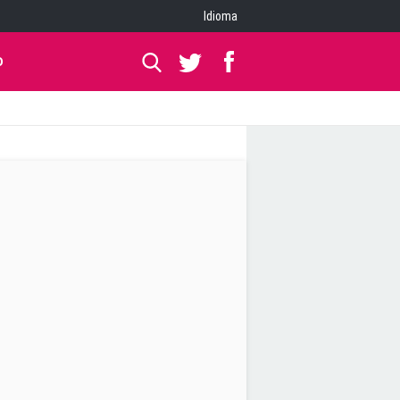
Idioma
O