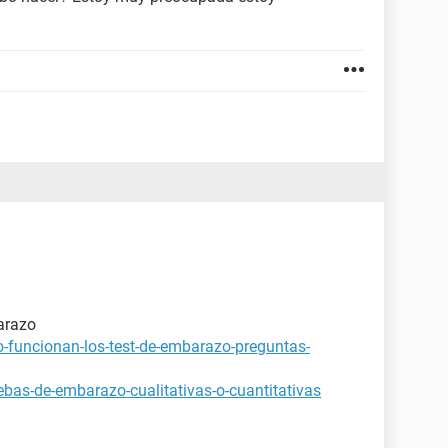
arazo
-funcionan-los-test-de-embarazo-preguntas-
bas-de-embarazo-cualitativas-o-cuantitativas