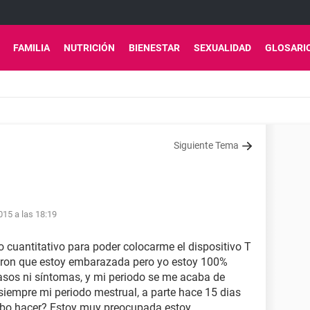
FAMILIA
NUTRICIÓN
BIENESTAR
SEXUALIDAD
GLOSARI
Siguiente Tema
15 a las 18:19
cuantitativo para poder colocarme el dispositivo T
jeron que estoy embarazada pero yo estoy 100%
asos ni síntomas, y mi periodo se me acaba de
siempre mi periodo mestrual, a parte hace 15 dias
ebo hacer? Estoy muy preocupada estoy