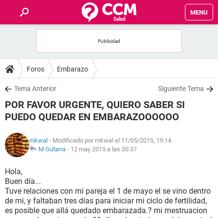
MENU
INICIO
FOROS
Foros
Embarazo
SALUD
Tema Anterior
Siguiente Tema
POR FAVOR URGENTE, QUIERO SABER SI
FAMILIA
PUEDO QUEDAR EN EMBARAZOOOOOO
NUTRICIÓN
mkwal
- Modificado por mkwal el 11/05/2015, 19:14
M Gutarra
-
12 may 2015 a las 00:37
BIENESTAR
Hola,
Buen día...
SEXUALIDAD
Tuve relaciones con mi pareja el 1 de mayo el se vino dentro
de mi, y faltaban tres días para iniciar mi ciclo de fertilidad,
es posible que allá quedado embarazada.? mi mestruacion
GLOSARIO