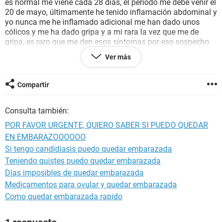
es normal me viene cada 28 días, el periodo me debe venir el
20 de mayo, últimamente he tenido inflamación abdominal y
yo nunca me he inflamado adicional me han dado unos
cólicos y me ha dado gripa y a mi rara la vez que me de
gripa, es raro que me den esos síntomas por eso sospecho
que allá quedado en embarazo, quiero saber cuando podría
Ver más
realizarme una prueba de embarazo para saber si quede en
embarazo.
Quedo al tanto de sus respuestas,
Compartir
Gracias.
Consulta también:
POR FAVOR URGENTE, QUIERO SABER SI PUEDO QUEDAR
EN EMBARAZOOOOOO
Si tengo candidiasis puedo quedar embarazada
Teniendo quistes puedo quedar embarazada
Días imposibles de quedar embarazada
Medicamentos para ovular y quedar embarazada
Como quedar embarazada rapido