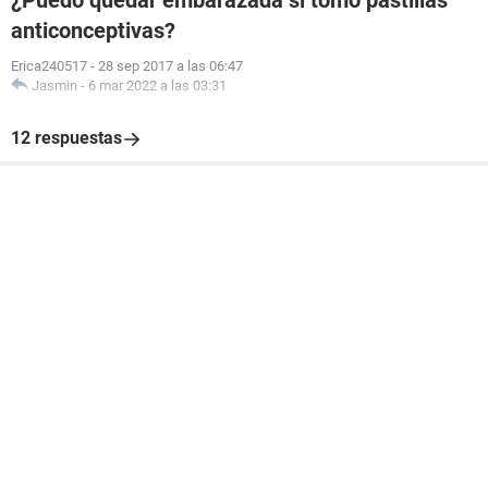
¿Puedo quedar embarazada si tomo pastillas
anticonceptivas?
Erica240517
-
28 sep 2017 a las 06:47
Jasmin
-
6 mar 2022 a las 03:31
12 respuestas