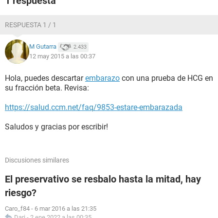
1 respuesta
RESPUESTA 1 / 1
M Gutarra
2.433
12 may 2015 a las 00:37
Hola, puedes descartar
embarazo
con una prueba de HCG en
su fracción beta. Revisa:
https://salud.ccm.net/faq/9853-estare-embarazada
Saludos y gracias por escribir!
Discusiones similares
El preservativo se resbalo hasta la mitad, hay
riesgo?
Caro_f84
-
6 mar 2016 a las 21:35
Dari
-
2 ene 2022 a las 00:35