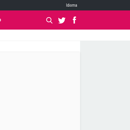
Idioma
O