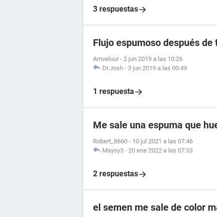
3 respuestas
Flujo espumoso después de t
Amvelour
-
2 jun 2019 a las 10:26
Dr.Josh
-
3 jun 2019 a las 00:49
1 respuesta
Me sale una espuma que huel
Robert_8660
-
10 jul 2021 a las 07:46
Maysy3
-
20 ene 2022 a las 07:33
2 respuestas
el semen me sale de color 