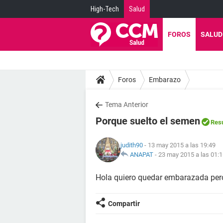
High-Tech
Salud
FOROS
SALUD
Foros
Embarazo
Tema Anterior
Porque suelto el semen
Resu
judith90
- 13 may 2015 a las 19:49
ANAPAT
-
23 may 2015 a las 01:
Hola quiero quedar embarazada pero
Compartir