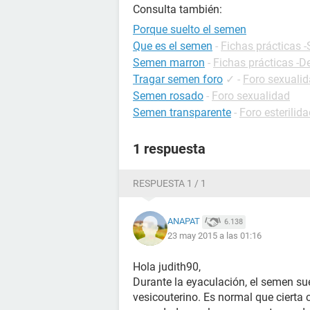
Consulta también:
Porque suelto el semen
Que es el semen
-
Fichas prácticas 
Semen marron
-
Fichas prácticas -D
Tragar semen foro
✓
-
Foro sexuali
Semen rosado
-
Foro sexualidad
Semen transparente
-
Foro esterilid
1 respuesta
RESPUESTA 1 / 1
ANAPAT
6.138
23 may 2015 a las 01:16
Hola judith90,
Durante la eyaculación, el semen sue
vesicouterino. Es normal que cierta 