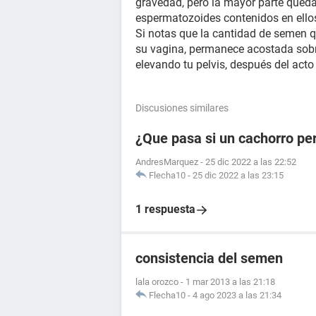
gravedad, pero la mayor parte queda
espermatozoides contenidos en ellos
Si notas que la cantidad de semen q
su vagina, permanece acostada sobr
elevando tu pelvis, después del acto
Discusiones similares
¿Que pasa si un cachorro pe
AndresMarquez
-
25 dic 2022 a las 22:52
Flecha10
-
25 dic 2022 a las 23:15
1 respuesta
consistencia del semen
lala orozco
-
1 mar 2013 a las 21:18
Flecha10
-
4 ago 2023 a las 21:34