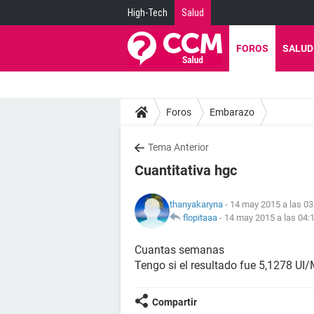
High-Tech
Salud
FOROS
SALUD
Foros
Embarazo
Tema Anterior
Cuantitativa hgc
thanyakaryna
- 14 may 2015 a las 03
flopitaaa
-
14 may 2015 a las 04:
Cuantas semanas
Tengo si el resultado fue 5,1278 UI
Compartir