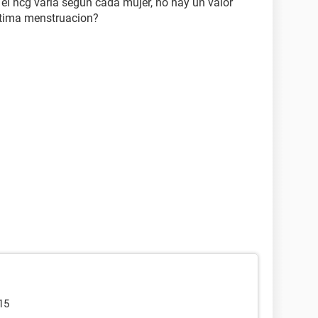
 el hcg varia segun cada mujer, no hay un valor
ultima menstruacion?
15