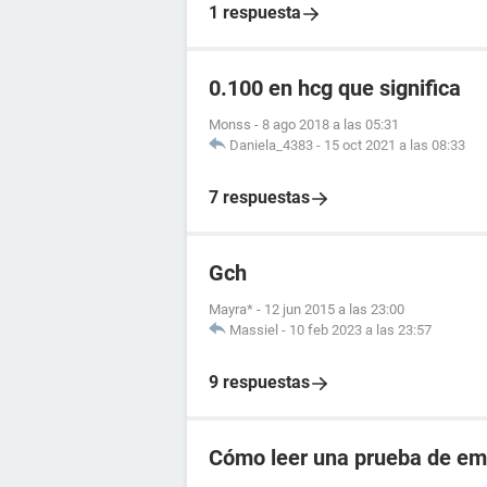
1 respuesta
0.100 en hcg que significa
Monss
-
8 ago 2018 a las 05:31
Daniela_4383
-
15 oct 2021 a las 08:33
7 respuestas
Gch
Mayra*
-
12 jun 2015 a las 23:00
Massiel
-
10 feb 2023 a las 23:57
9 respuestas
Cómo leer una prueba de em