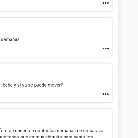
8 semanas
l bebe y si ya se puede mover?
fererae enseño a contar las semanas de embarazo
ue tengo que es muy chiquito para sentir los