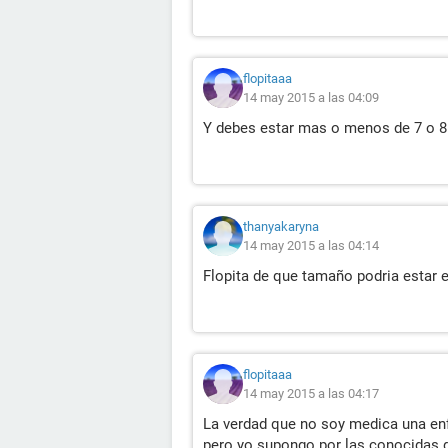
flopitaaa
14 may 2015 a las 04:09
Y debes estar mas o menos de 7 o 
thanyakaryna
14 may 2015 a las 04:14
Flopita de que tamaño podria estar e
flopitaaa
14 may 2015 a las 04:17
La verdad que no soy medica una en
pero yo supongo por las conocidas q