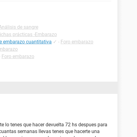
Análisis de sangre
ichas prácticas -Embarazo
de embarazo cuantitativa
✓
-
Foro embarazo
embarazo
-
Foro embarazo
 te lo tenes que hacer devuelta 72 hs despues para
 cuantas semanas llevas tenes que hacerte una