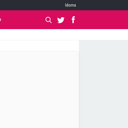
Idioma
O