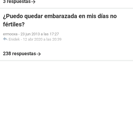
3 respuestas
¿Puedo quedar embarazada en mis días no
fértiles?
ermooxa
-
23 jun 2013 a las 17:27
Enidek
-
12 abr 2020 a las 20:39
238 respuestas