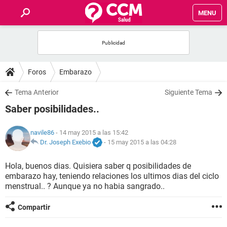
MENU
INICIO
FOROS
Foros
Embarazo
SALUD
Tema Anterior
Siguiente Tema
Saber posibilidades..
FAMILIA
navile86
- 14 may 2015 a las 15:42
NUTRICIÓN
Dr. Joseph Exebio
-
15 may 2015 a las 04:28
Hola, buenos dias. Quisiera saber q posibilidades de
BIENESTAR
embarazo hay, teniendo relaciones los ultimos dias del ciclo
menstrual.. ? Aunque ya no habia sangrado..
SEXUALIDAD
Compartir
GLOSARIO