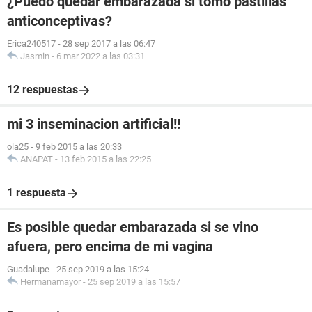
¿Puedo quedar embarazada si tomo pastillas
anticonceptivas?
Erica240517
-
28 sep 2017 a las 06:47
Jasmin
-
6 mar 2022 a las 03:31
12 respuestas
mi 3 inseminacion artificial!!
ola25
-
9 feb 2015 a las 20:33
ANAPAT
-
13 feb 2015 a las 22:25
1 respuesta
Es posible quedar embarazada si se vino
afuera, pero encima de mi vagina
Guadalupe
-
25 sep 2019 a las 15:24
Hermanamayor
-
25 sep 2019 a las 15:57