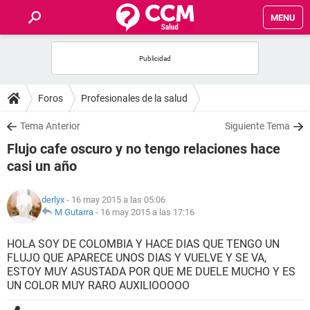
MENU
INICIO
FOROS
Foros
Profesionales de la salud
SALUD
Tema Anterior
Siguiente Tema
Flujo cafe oscuro y no tengo relaciones hace
FAMILIA
casi un año
NUTRICIÓN
derlyx
- 16 may 2015 a las 05:06
M Gutarra
-
16 may 2015 a las 17:16
BIENESTAR
HOLA SOY DE COLOMBIA Y HACE DIAS QUE TENGO UN
FLUJO QUE APARECE UNOS DIAS Y VUELVE Y SE VA,
SEXUALIDAD
ESTOY MUY ASUSTADA POR QUE ME DUELE MUCHO Y ES
UN COLOR MUY RARO AUXILIOOOOO
GLOSARIO