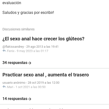
evaluación
Saludos y gracias por escribir!
Discusiones similares
¿El sexo anal hace crecer los glúteos?
@flakissandrey
-
29 ago 2013 a las 19:41
Fenix
-
9 may 2023 a las 01:17
34 respuestas
Practicar sexo anal , aumenta el trasero
usuario anónimo
-
28 oct 2019 a las 12:00
Mari
-
1 oct 2021 a las 00:50
14 respuestas