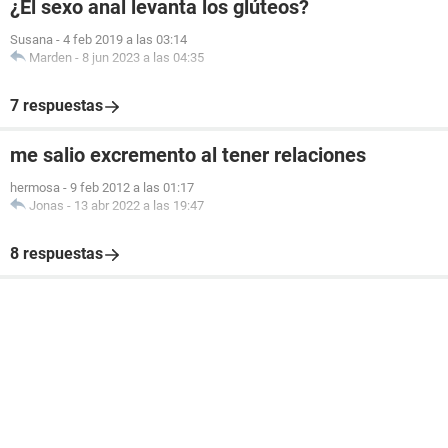
¿El sexo anal levanta los glúteos?
Susana
-
4 feb 2019 a las 03:14
Marden
-
8 jun 2023 a las 04:35
7 respuestas
me salio excremento al tener relaciones
hermosa
-
9 feb 2012 a las 01:17
Jonas
-
13 abr 2022 a las 19:47
8 respuestas