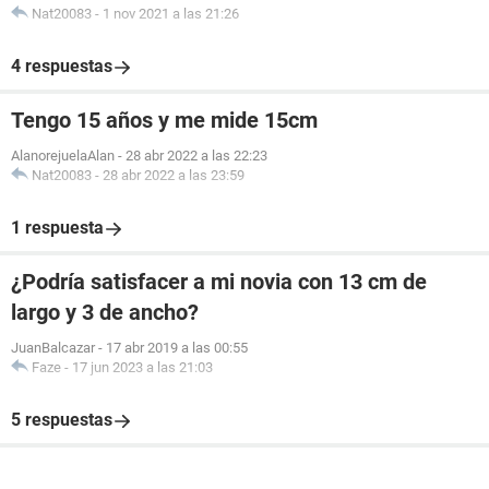
Nat20083
-
1 nov 2021 a las 21:26
4 respuestas
Tengo 15 años y me mide 15cm
AlanorejuelaAlan
-
28 abr 2022 a las 22:23
Nat20083
-
28 abr 2022 a las 23:59
1 respuesta
¿Podría satisfacer a mi novia con 13 cm de
largo y 3 de ancho?
JuanBalcazar
-
17 abr 2019 a las 00:55
Faze
-
17 jun 2023 a las 21:03
5 respuestas