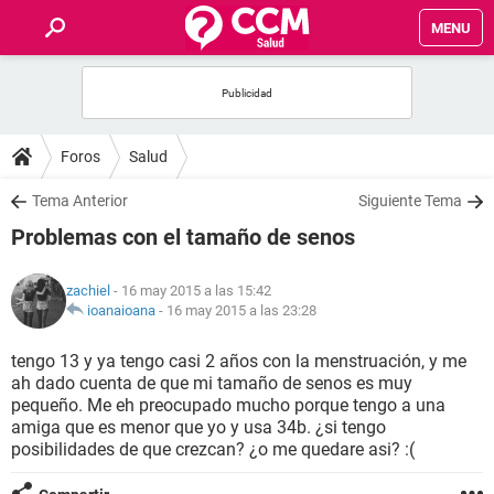
MENU
INICIO
FOROS
Foros
Salud
SALUD
Tema Anterior
Siguiente Tema
Problemas con el tamaño de senos
FAMILIA
zachiel
- 16 may 2015 a las 15:42
NUTRICIÓN
ioanaioana
-
16 may 2015 a las 23:28
tengo 13 y ya tengo casi 2 años con la menstruación, y me
BIENESTAR
ah dado cuenta de que mi tamaño de senos es muy
pequeño. Me eh preocupado mucho porque tengo a una
SEXUALIDAD
amiga que es menor que yo y usa 34b. ¿si tengo
posibilidades de que crezcan? ¿o me quedare asi? :(
GLOSARIO