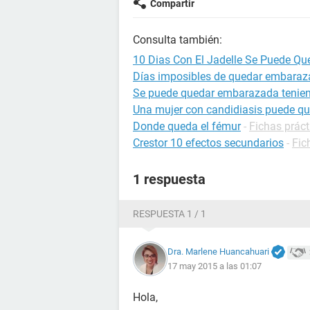
Compartir
Consulta también:
10 Dias Con El Jadelle Se Puede Q
Días imposibles de quedar embara
Se puede quedar embarazada tenien
Una mujer con candidiasis puede q
Donde queda el fémur
-
Fichas práct
Crestor 10 efectos secundarios
-
Fic
1 respuesta
RESPUESTA 1 / 1
Dra. Marlene Huancahuari
17 may 2015 a las 01:07
Hola,