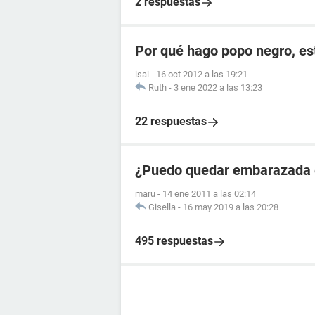
2 respuestas
Por qué hago popo negro, e
isai
-
16 oct 2012 a las 19:21
Ruth
-
3 ene 2022 a las 13:23
22 respuestas
¿Puedo quedar embarazada el
maru
-
14 ene 2011 a las 02:14
Gisella
-
16 may 2019 a las 20:28
495 respuestas