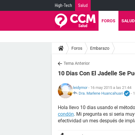
High-Tech
Salud
FOROS
SALUD
Foros
Embarazo
Tema Anterior
10 Dias Con El Jadelle Se 
leidymor
- 16 may 2015 a las 21:44
Dra. Marlene Huancahuari
-
1
Hola llevo 10 dias usando el método 
condón
. Mi pregunta es si seria mu
efectividad un mes después de impl