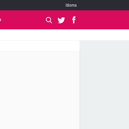
Idioma
O