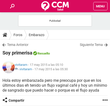
MENU
INICIO
FOROS
Foros
Embarazo
SALUD
Tema Anterior
Siguiente Tema
Soy primerisa
Resuelto
FAMILIA
vivitaram
- 17 may 2015 a las 05:10
NUTRICIÓN
vivitaram
-
17 may 2015 a las 05:30
Hola estoy embarazada pero me preocupa por que en los
BIENESTAR
últimos dias eh tenido un flujo vaginal café y hoy un mínimo
de sangrado que puedo hacer o porque es el flujo ayuda
SEXUALIDAD
Compartir
GLOSARIO