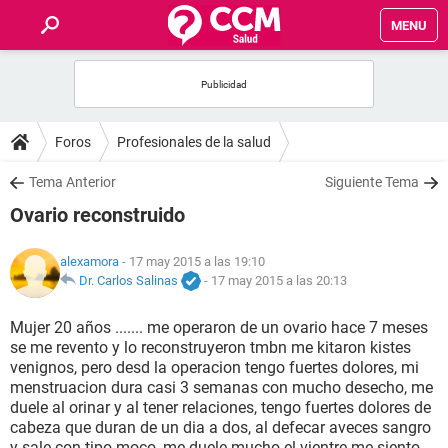
MENU
INICIO
FOROS
Foros
Profesionales de la salud
SALUD
Tema Anterior
Siguiente Tema
Ovario reconstruido
FAMILIA
alexamora
- 17 may 2015 a las 19:10
NUTRICIÓN
Dr. Carlos Salinas
-
17 may 2015 a las 20:13
Mujer 20 años ....... me operaron de un ovario hace 7 meses
BIENESTAR
se me revento y lo reconstruyeron tmbn me kitaron kistes
venignos, pero desd la operacion tengo fuertes dolores, mi
SEXUALIDAD
menstruacion dura casi 3 semanas con mucho desecho, me
duele al orinar y al tener relaciones, tengo fuertes dolores de
cabeza que duran de un dia a dos, al defecar aveces sangro
GLOSARIO
y sale con tipo moco, me duele mucho el vientre me siento