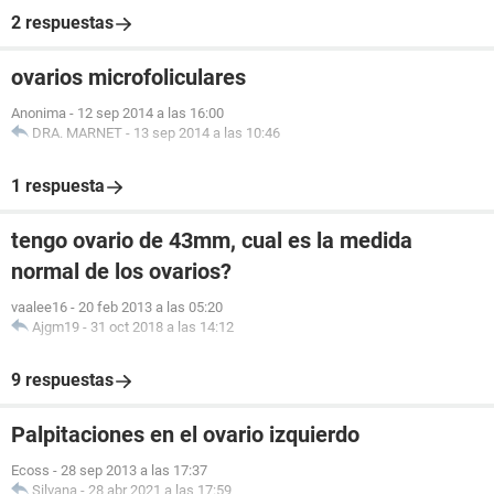
2 respuestas
ovarios microfoliculares
Anonima
-
12 sep 2014 a las 16:00
DRA. MARNET
-
13 sep 2014 a las 10:46
1 respuesta
tengo ovario de 43mm, cual es la medida
normal de los ovarios?
vaalee16
-
20 feb 2013 a las 05:20
Ajgm19
-
31 oct 2018 a las 14:12
9 respuestas
Palpitaciones en el ovario izquierdo
Ecoss
-
28 sep 2013 a las 17:37
Silvana
-
28 abr 2021 a las 17:59