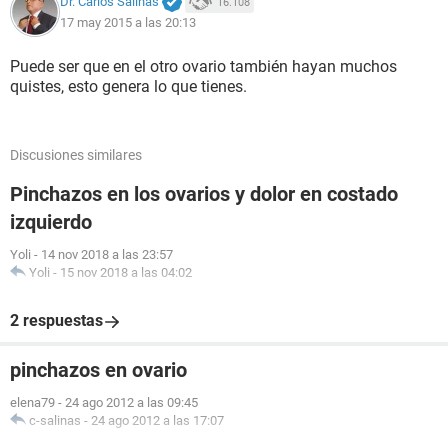
Dr. Carlos Salinas
16.108
17 may 2015 a las 20:13
Puede ser que en el otro ovario también hayan muchos
quistes, esto genera lo que tienes.
Discusiones similares
Pinchazos en los ovarios y dolor en costado
izquierdo
Yoli
-
14 nov 2018 a las 23:57
Yoli
-
15 nov 2018 a las 04:02
2 respuestas
pinchazos en ovario
elena79
-
24 ago 2012 a las 09:45
c-salinas
-
24 ago 2012 a las 17:07