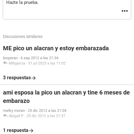
Hazte la prueba.
Discusiones similares
ME pico un alacran y estoy embarazada
lesperan
-
6 sep 2012 a las 21:34
Miligarcia
-
31 jul 2023 a las 11:02
3 respuestas
ami esposa la pico un alacran y tine 6 meses de
embarazo
melky moran
-
25 dic 2012 a las 21:04
Abigail P.
-
25 dic 2012 a las 21:37
1 respuesta