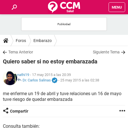
MENU
INICIO
FOROS
Foros
Embarazo
SALUD
Tema Anterior
Siguiente Tema
Quiero saber si no estoy embarazada
FAMILIA
nathi19
- 17 may 2015 a las 20:39
NUTRICIÓN
Dr. Carlos Salinas
-
25 may 2015 a las 02:38
me enferme un 19 de abril y tuve relaciones un 16 de mayo
BIENESTAR
tuve riesgo de quedar embarazada
SEXUALIDAD
Compartir
GLOSARIO
Consulta también: