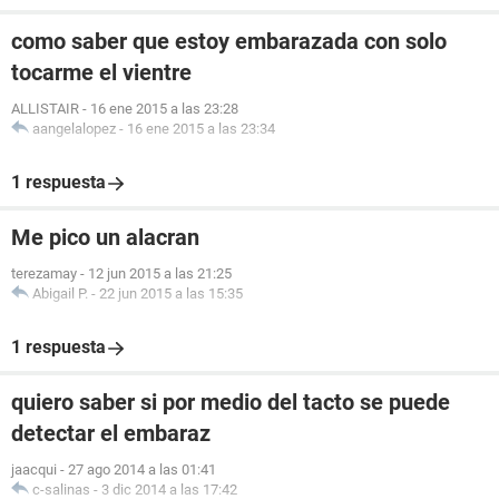
como saber que estoy embarazada con solo
tocarme el vientre
ALLISTAIR
-
16 ene 2015 a las 23:28
aangelalopez
-
16 ene 2015 a las 23:34
1 respuesta
Me pico un alacran
terezamay
-
12 jun 2015 a las 21:25
Abigail P.
-
22 jun 2015 a las 15:35
1 respuesta
quiero saber si por medio del tacto se puede
detectar el embaraz
jaacqui
-
27 ago 2014 a las 01:41
c-salinas
-
3 dic 2014 a las 17:42