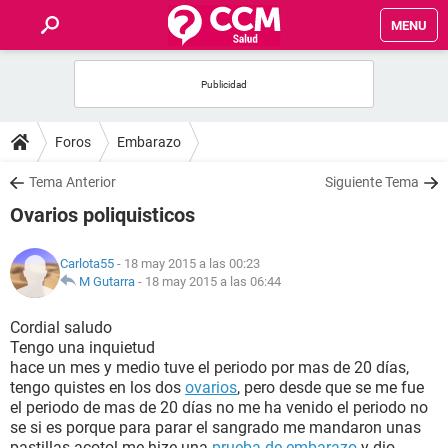
MENU
INICIO
FOROS
Foros
Embarazo
SALUD
Tema Anterior
Siguiente Tema
Ovarios poliquisticos
FAMILIA
Carlota55
- 18 may 2015 a las 00:23
NUTRICIÓN
M Gutarra
-
18 may 2015 a las 06:44
Cordial saludo
BIENESTAR
Tengo una inquietud
hace un mes y medio tuve el periodo por mas de 20 días,
SEXUALIDAD
tengo quistes en los dos
ovarios
, pero desde que se me fue
el periodo de mas de 20 días no me ha venido el periodo no
se si es porque para parar el sangrado me mandaron unas
GLOSARIO
pastillas acotol me hize una
prueba de embarazo
y dio