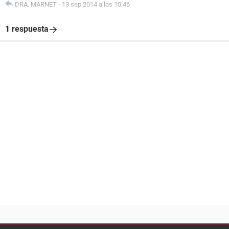
DRA. MARNET
-
13 sep 2014 a las 10:46
1 respuesta