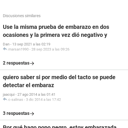
Discusiones similares
Use la misma prueba de embarazo en dos
ocasiones y la primera vez dió negativo y
Dan
-
13 sep 2021 a las 02:19
marsan1990
-
28 sep 2023 a las 09:26
2 respuestas
quiero saber si por medio del tacto se puede
detectar el embaraz
jaacqui
-
27 ago 2014 a las 01:41
c-salinas
-
3 dic 2014 a las 17:42
3 respuestas
Por qué hago popo negro, estoy embarazada