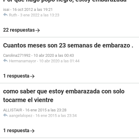
isai
-
16 oct 2012 a las 19:21
Ruth
-
3 ene 2022 a las 13:23
22 respuestas
Cuantos meses son 23 semanas de embarazo .
Carolina271992
-
10 abr 2020 a las 00:43
Hermanamayor
-
10 abr 2020 a las 01:44
1 respuesta
como saber que estoy embarazada con solo
tocarme el vientre
ALLISTAIR
-
16 ene 2015 a las 23:28
aangelalopez
-
16 ene 2015 a las 23:34
1 respuesta