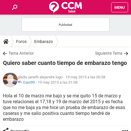
MENU
INICIO
FOROS
Foros
Embarazo
SALUD
Tema Anterior
Siguiente Tema
Quiero saber cuanto tiempo de embarazo tengo
FAMILIA
gladis janeth alejandre lugo
- 19 may 2015 a las 00:58
NUTRICIÓN
Dani99
-
19 may 2015 a las 01:08
Hola el 10 de marzo me bajo y se me quito 15 de marzo y
BIENESTAR
tuve relaciones el 17,18 y 19 de marzo del 2015 y es fecha
que no me baja ya me hice un prueba de embarazo de esas
SEXUALIDAD
caseras y me salio positiva cuanto tiempo tendré de
embarazo
GLOSARIO