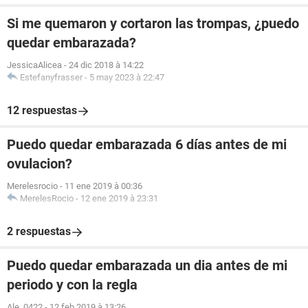
Si me quemaron y cortaron las trompas, ¿puedo
quedar embarazada?
JessicaAlicea
-
24 dic 2018 à 14:22
Estefanyfrasser
-
5 may 2023 à 22:47
12 respuestas
Puedo quedar embarazada 6 días antes de mi
ovulacion?
Merelesrocio
-
11 ene 2019 à 00:36
MerelesRocio
-
12 ene 2019 à 23:31
2 respuestas
Puedo quedar embarazada un dia antes de mi
periodo y con la regla
Ale_0422
-
12 feb 2019 à 13:26