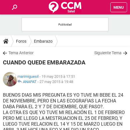
MENU
INICIO
FORUMS
Foros
Embarazo
SALUD
Tema Anterior
Siguiente Tema
CUANDO QUEDE EMBARAZADA
FAMILIA
marimiguesil
- 19 may 2015 à 17:51
NUTRICIÓN
ANAPAT
-
27 may 2015 à 19:48
BUENOS DIAS MIS PREGUNTA ES YO TUVE MI BEBE EL 24
BIENESTAR
DE NOVIEMBRE, PERO EN LAS ECOGRAFIAS LA FECHA
DABA PARA EL 2 Y 7 DE DICIEMBRE, QUE PASO?.
SEXUALIDAD
LA OTRA ES QUE YO TUVE MI RELACIÓN EL 1 DE FEBRERO
PERO ME LLEGO LA MESTRUACION EL 25 DE FEBRERO, Y
LUEGO TUVE RELACION EL 14 Y 15 DE MARZO LUEGO EN
GLOSARIO
ABRIL 3 ME HICE UNA ECO Y ME DIO UN SACO